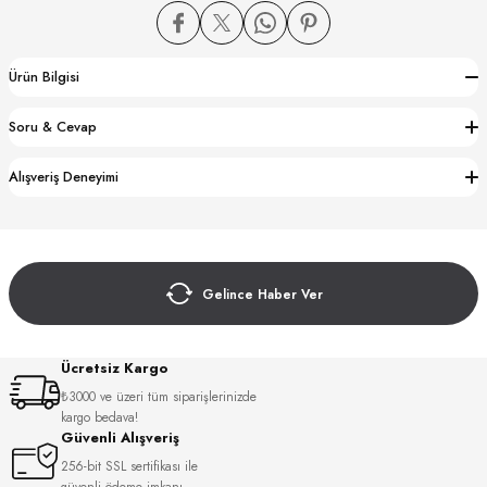
Ürün Bilgisi
Soru & Cevap
CTION
Alışveriş Deneyimi
CTION
Gelince Haber Ver
UB
Ücretsiz Kargo
₺3000 ve üzeri tüm siparişlerinizde
kargo bedava!
Güvenli Alışveriş
256-bit SSL sertifikası ile
güvenli ödeme imkanı.