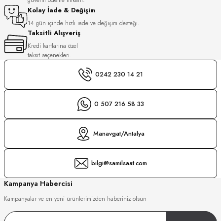
S
Kolay İade & Değişim
14 gün içinde hızlı iade ve değişim desteği.
Taksitli Alışveriş
S
INI
Kredi kartlarına özel
taksit seçenekleri.
INI
0242 230 14 21
0 507 216 58 33
Manavgat/Antalya
bilgi@samilsaat.com
Kampanya Habercisi
Kampanyalar ve en yeni ürünlerimizden haberiniz olsun
GER