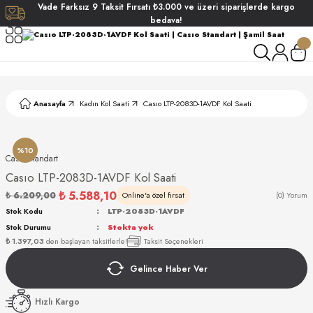
Vade
Farksız
9 Taksit
Fırsatı
₺3.000
ve üzeri siparişlerde
kargo
Geri Dön
Geri Dön
Geri Dön
Geri Dön
bedava!
ati
ati
S POLO CLUB
S POLO CLUB
LEKLİK
Anasayfa
Kadın Kol Saati
Casıo LTP-2083D-1AVDF Kol Saati
NDART
%10
Casıo Standart
Casıo LTP-2083D-1AVDF Kol Saati
₺ 5.588,10
₺ 6.209,00
Online'a özel fırsat
(0) Yorum
Stok Kodu
LTP-2083D-1AVDF
Stok Durumu
Stokta yok
AKI
₺ 1.397,03
den başlayan taksitlerle!
Taksit Seçenekleri
Gelince Haber Ver
ARD
ARD
Hızlı Kargo
ANI
ANI