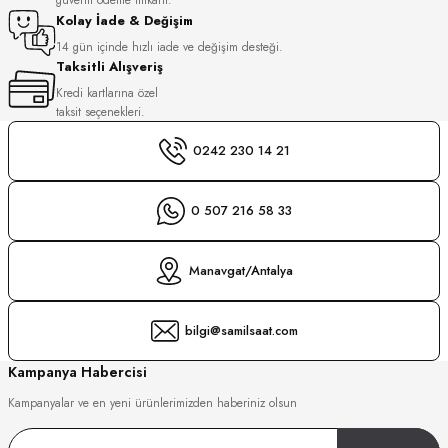
S
Kolay İade & Değişim
14 gün içinde hızlı iade ve değişim desteği.
Taksitli Alışveriş
S
INI
Kredi kartlarına özel
taksit seçenekleri.
INI
0242 230 14 21
0 507 216 58 33
Manavgat/Antalya
bilgi@samilsaat.com
Kampanya Habercisi
Kampanyalar ve en yeni ürünlerimizden haberiniz olsun
GER