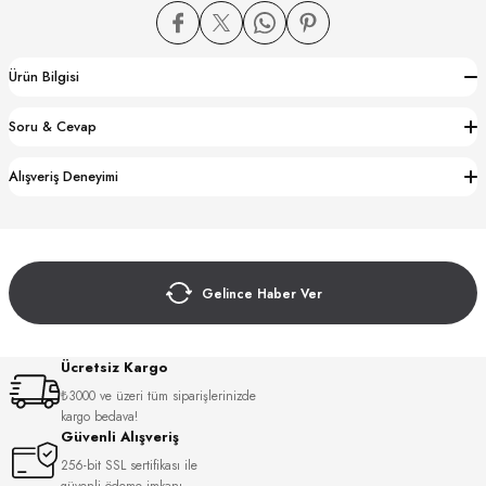
Ürün Bilgisi
Soru & Cevap
CTION
Alışveriş Deneyimi
CTION
Gelince Haber Ver
UB
Ücretsiz Kargo
₺3000 ve üzeri tüm siparişlerinizde
kargo bedava!
Güvenli Alışveriş
256-bit SSL sertifikası ile
güvenli ödeme imkanı.