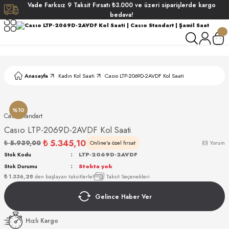
Vade
Farksız
9 Taksit
Fırsatı
₺3.000
ve üzeri siparişlerde
kargo
Geri Dön
Geri Dön
Geri Dön
Geri Dön
bedava!
ati
ati
S POLO CLUB
S POLO CLUB
LEKLİK
Anasayfa
Kadın Kol Saati
Casıo LTP-2069D-2AVDF Kol Saati
NDART
%10
Casıo Standart
Casıo LTP-2069D-2AVDF Kol Saati
₺ 5.345,10
₺ 5.939,00
Online'a özel fırsat
(0) Yorum
Stok Kodu
LTP-2069D-2AVDF
Stok Durumu
Stokta yok
AKI
₺ 1.336,28
den başlayan taksitlerle!
Taksit Seçenekleri
Gelince Haber Ver
ARD
ARD
Hızlı Kargo
ANI
ANI