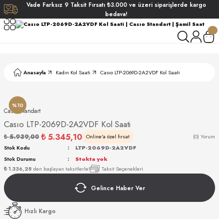
Vade
Farksız
9 Taksit
Fırsatı
₺3.000
ve üzeri siparişlerde
kargo
Geri Dön
Geri Dön
Geri Dön
Geri Dön
bedava!
ati
ati
S POLO CLUB
S POLO CLUB
LEKLİK
Anasayfa
Kadın Kol Saati
Casıo LTP-2069D-2A2VDF Kol Saati
NDART
%10
Casıo Standart
Casıo LTP-2069D-2A2VDF Kol Saati
₺ 5.345,10
₺ 5.939,00
Online'a özel fırsat
(0) Yorum
Stok Kodu
LTP-2069D-2A2VDF
Stok Durumu
Stokta yok
AKI
₺ 1.336,28
den başlayan taksitlerle!
Taksit Seçenekleri
Gelince Haber Ver
ARD
ARD
Hızlı Kargo
ANI
ANI