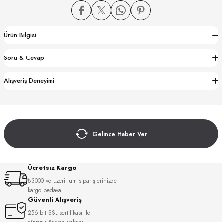
Ürün Bilgisi
Soru & Cevap
CTION
Alışveriş Deneyimi
CTION
Gelince Haber Ver
UB
Ücretsiz Kargo
₺3000 ve üzeri tüm siparişlerinizde
kargo bedava!
Güvenli Alışveriş
256-bit SSL sertifikası ile
güvenli ödeme imkanı.