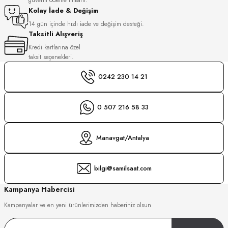
S
Kolay İade & Değişim
14 gün içinde hızlı iade ve değişim desteği.
Taksitli Alışveriş
S
INI
Kredi kartlarına özel
taksit seçenekleri.
INI
0242 230 14 21
0 507 216 58 33
Manavgat/Antalya
bilgi@samilsaat.com
Kampanya Habercisi
Kampanyalar ve en yeni ürünlerimizden haberiniz olsun
GER