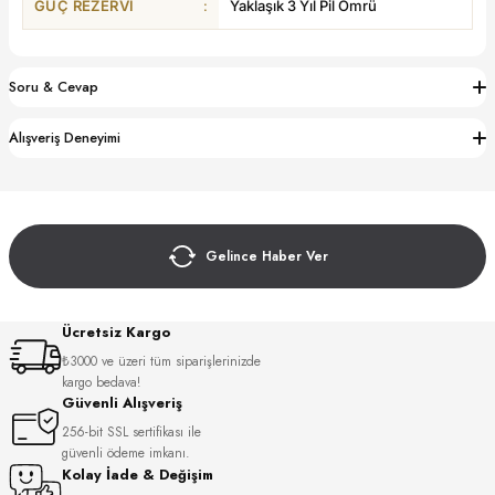
GÜÇ REZERVI
:
Yaklaşık 3 Yıl Pil Ömrü
S
S
INI
W
Soru & Cevap
INI
Alışveriş Deneyimi
Gelince Haber Ver
Ücretsiz Kargo
₺3000 ve üzeri tüm siparişlerinizde
kargo bedava!
Güvenli Alışveriş
L
256-bit SSL sertifikası ile
güvenli ödeme imkanı.
Kolay İade & Değişim
GER