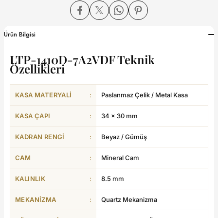
dart
Ürün Bilgisi
LTP-1410D-7A2VDF Teknik
Özellikleri
CTION
KASA MATERYALI
:
Paslanmaz Çelik / Metal Kasa
CTION
KASA ÇAPI
:
34 × 30 mm
KADRAN RENGI
:
Beyaz / Gümüş
UB
CAM
:
Mineral Cam
ERNARD
KALINLIK
:
8.5 mm
MEKANIZMA
:
Quartz Mekanizma