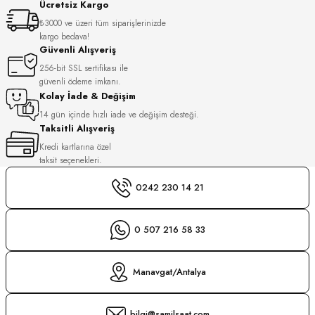
Ücretsiz Kargo
S
₺3000 ve üzeri tüm siparişlerinizde
kargo bedava!
S
INI
Güvenli Alışveriş
256-bit SSL sertifikası ile
güvenli ödeme imkanı.
INI
Kolay İade & Değişim
14 gün içinde hızlı iade ve değişim desteği.
Taksitli Alışveriş
Kredi kartlarına özel
taksit seçenekleri.
0242 230 14 21
0 507 216 58 33
Manavgat/Antalya
GER
bilgi@samilsaat.com