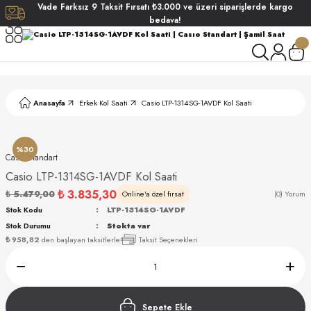
Vade
Farksız
9 Taksit
Fırsatı
₺3.000
ve üzeri siparişlerde
kargo
Geri Dön
Geri Dön
Geri Dön
Geri Dön
bedava!
ati
ati
S POLO CLUB
S POLO CLUB
LEKLİK
Anasayfa
Erkek Kol Saati
Casio LTP-1314SG-1AVDF Kol Saati
NDART
%30
Casıo Standart
Casio LTP-1314SG-1AVDF Kol Saati
₺ 3.835,30
₺ 5.479,00
Online'a özel fırsat
(0) Yorum
Stok Kodu
LTP-1314SG-1AVDF
Stok Durumu
Stokta var
AKI
₺ 958,82
den başlayan taksitlerle!
Taksit Seçenekleri
ARD
ARD
Sepete Ekle
ANI
ANI