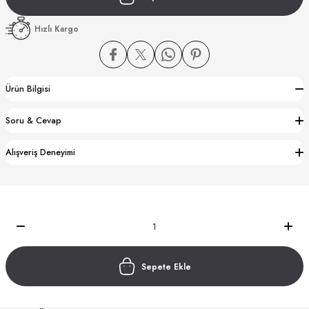
Hızlı Kargo
Ürün Bilgisi
CTION
Soru & Cevap
CTION
Alışveriş Deneyimi
UB
Sepete Ekle