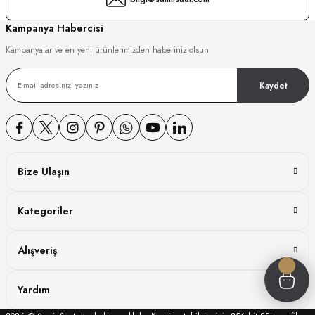
GER
Kampanya Habercisi
Kampanyalar ve en yeni ürünlerimizden haberiniz olsun
Kaydet
DY WATCH
DY WATCH
Bize Ulaşın
ATİ
Kategoriler
NCHEN
ATİ
Alışveriş
Yardım