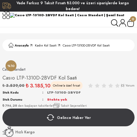
Vade
Farksız
9 Taksit
Fırsatı
₺3.000
ve üzeri siparişlerde
kargo
Geri Dön
Geri Dön
Geri Dön
Geri Dön
bedava!
0
ati
ati
S POLO CLUB
S POLO CLUB
LEKLİK
Anasayfa
Kadın Kol Saati
Casıo LTP-1310D-2BVDF Kol Saati
NDART
%10
Casıo Standart
Casıo LTP-1310D-2BVDF Kol Saati
₺ 3.185,10
₺ 3.539,00
Online'a özel fırsat
(0) Yorum
EIN
Stok Kodu
LTP-1310D-2BVDF
Stok Durumu
Stokta yok
AKI
₺ 796,28
den başlayan taksitlerle!
Taksit Seçenekleri
Gelince Haber Ver
ARD
ARD
STANDART
Hızlı Kargo
ANI
ANI