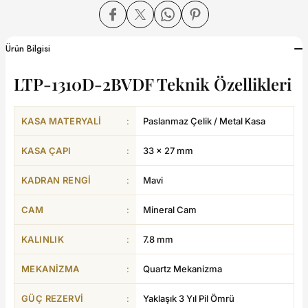
dart
Ürün Bilgisi
LTP-1310D-2BVDF Teknik Özellikleri
CTION
KASA MATERYALI
:
Paslanmaz Çelik / Metal Kasa
CTION
KASA ÇAPI
:
33 × 27 mm
KADRAN RENGI
:
Mavi
CAM
:
Mineral Cam
UB
KALINLIK
:
7.8 mm
ERNARD
MEKANIZMA
:
Quartz Mekanizma
GÜÇ REZERVI
:
Yaklaşık 3 Yıl Pil Ömrü