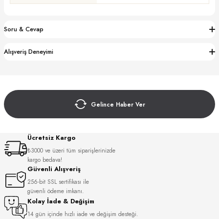
S
Soru & Cevap
S
INI
W
Alışveriş Deneyimi
INI
Gelince Haber Ver
Ücretsiz Kargo
₺3000 ve üzeri tüm siparişlerinizde
kargo bedava!
Güvenli Alışveriş
256-bit SSL sertifikası ile
L
güvenli ödeme imkanı.
Kolay İade & Değişim
GER
14 gün içinde hızlı iade ve değişim desteği.