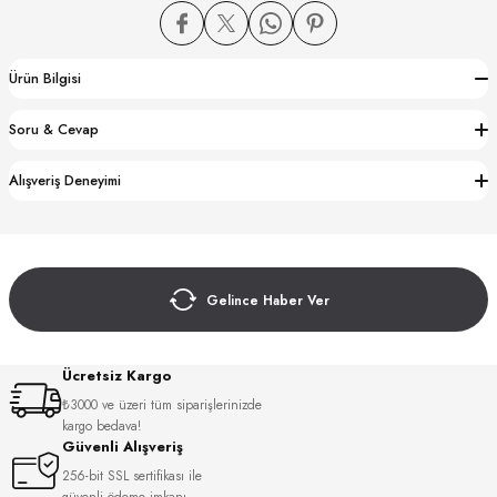
Ürün Bilgisi
Soru & Cevap
CTION
Alışveriş Deneyimi
CTION
Gelince Haber Ver
UB
Ücretsiz Kargo
₺3000 ve üzeri tüm siparişlerinizde
kargo bedava!
Güvenli Alışveriş
256-bit SSL sertifikası ile
güvenli ödeme imkanı.