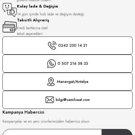
S
Kolay İade & Değişim
14 gün içinde hızlı iade ve değişim desteği.
Taksitli Alışveriş
S
INI
Kredi kartlarına özel
taksit seçenekleri.
INI
0242 230 14 21
0 507 216 58 33
Manavgat/Antalya
bilgi@samilsaat.com
Kampanya Habercisi
Kampanyalar ve en yeni ürünlerimizden haberiniz olsun
GER