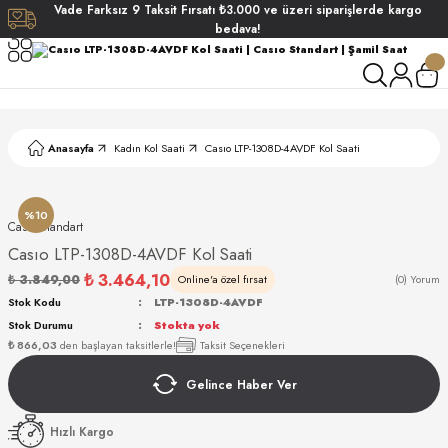
Vade
Farksız
9 Taksit
Fırsatı
₺3.000
ve üzeri siparişlerde
kargo
Geri Dön
Geri Dön
Geri Dön
Geri Dön
bedava!
ati
ati
S POLO CLUB
S POLO CLUB
LEKLİK
Anasayfa
Kadın Kol Saati
Casıo LTP-1308D-4AVDF Kol Saati
NDART
%10
Casıo Standart
Casıo LTP-1308D-4AVDF Kol Saati
₺ 3.464,10
₺ 3.849,00
Online'a özel fırsat
(0) Yorum
Stok Kodu
LTP-1308D-4AVDF
Stok Durumu
Stokta yok
AKI
₺ 866,03
den başlayan taksitlerle!
Taksit Seçenekleri
Gelince Haber Ver
ARD
ARD
Hızlı Kargo
ANI
ANI