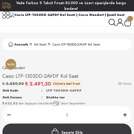
Vade
Farksız
9 Taksit
Fırsatı
₺3.000
ve üzeri siparişlerde
kargo
Geri Dön
Geri Dön
Geri Dön
Geri Dön
bedava!
ati
ati
S POLO CLUB
S POLO CLUB
LEKLİK
Anasayfa
Kol Saati
Casio LTP-1303DD-2AVDF Kol Saati
NDART
%30
Casıo Standart
Casio LTP-1303DD-2AVDF Kol Saati
₺ 2.491,30
₺ 3.559,00
Online'a özel fırsat
(0) Yorum
Stok Kodu
LTP-1303DD-2AVDF
Stok Durumu
Stokta var
AKI
₺ 622,82
den başlayan taksitlerle!
Taksit Seçenekleri
ARD
ARD
Sepete Ekle
ANI
ANI