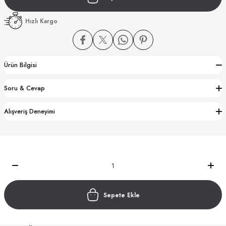
Hızlı Kargo
Ürün Bilgisi
CTION
Soru & Cevap
CTION
Alışveriş Deneyimi
UB
Sepete Ekle