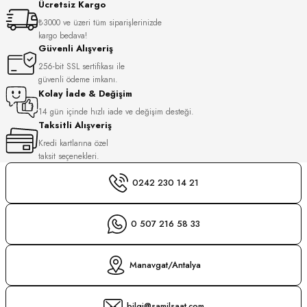
Ücretsiz Kargo
S
₺3000 ve üzeri tüm siparişlerinizde
kargo bedava!
S
INI
Güvenli Alışveriş
256-bit SSL sertifikası ile
güvenli ödeme imkanı.
INI
Kolay İade & Değişim
14 gün içinde hızlı iade ve değişim desteği.
Taksitli Alışveriş
Kredi kartlarına özel
taksit seçenekleri.
0242 230 14 21
0 507 216 58 33
Manavgat/Antalya
GER
bilgi@samilsaat.com