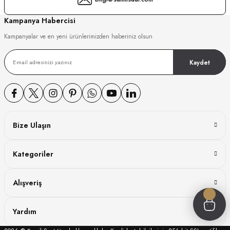
GER
Kampanya Habercisi
Kampanyalar ve en yeni ürünlerimizden haberiniz olsun
Kaydet
DY WATCH
DY WATCH
Bize Ulaşın
ATİ
Kategoriler
NCHEN
ATİ
Alışveriş
Yardım