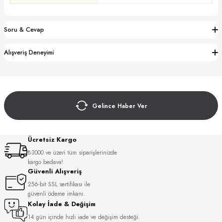
S
Soru & Cevap
S
INI
W
Alışveriş Deneyimi
INI
Gelince Haber Ver
Ücretsiz Kargo
₺3000 ve üzeri tüm siparişlerinizde
kargo bedava!
Güvenli Alışveriş
256-bit SSL sertifikası ile
L
güvenli ödeme imkanı.
Kolay İade & Değişim
GER
14 gün içinde hızlı iade ve değişim desteği.