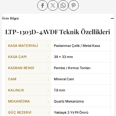
dart
Ürün Bilgisi
LTP-1303D-4AVDF Teknik Özellikleri
CTION
KASA MATERYALI
:
Paslanmaz Çelik / Metal Kasa
CTION
KASA ÇAPI
:
39 × 33 mm
KADRAN RENGI
:
Pembe / Kırmızı Tonları
CAM
:
Mineral Cam
UB
KALINLIK
:
7.8 mm
ERNARD
MEKANIZMA
:
Quartz Mekanizma
GÜÇ REZERVI
:
Yaklaşık 3 Yıl Pil Ömrü