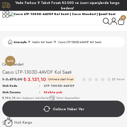
Vade
Farksız
9 Taksit
Fırsatı
₺3.000
ve üzeri siparişlerde
kargo
Geri Dön
Geri Dön
Geri Dön
Geri Dön
bedava!
0
ati
ati
S POLO CLUB
S POLO CLUB
LEKLİK
Anasayfa
Kadın Kol Saati
Casıo LTP-1303D-4AVDF Kol Saati
NDART
%10
Casıo Standart
Casıo LTP-1303D-4AVDF Kol Saati
₺ 3.131,10
₺ 3.479,00
Online'a özel fırsat
(0) Yorum
EIN
Stok Kodu
LTP-1303D-4AVDF
Stok Durumu
Stokta yok
AKI
₺ 782,78
den başlayan taksitlerle!
Taksit Seçenekleri
Gelince Haber Ver
ARD
ARD
STANDART
Hızlı Kargo
ANI
ANI