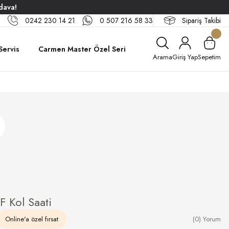
dava!
0242 230 14 21
0 507 216 58 33
Sipariş Takibi
Servis
Carmen Master Özel Seri
Arama
Giriş Yap
Sepetim
 Kol Saati
Online'a özel fırsat
(0) Yorum