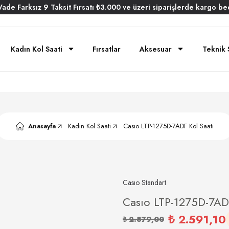
Vade
Farksız
9 Taksit
Fırsatı
₺3.000
ve üzeri siparişlerde
kargo be
Kadın Kol Saati
Fırsatlar
Aksesuar
Teknik 
Anasayfa
Kadın Kol Saati
Casıo LTP-1275D-7ADF Kol Saati
Casıo Standart
Casıo LTP-1275D-7ADF
₺ 2.591,10
₺ 2.879,00