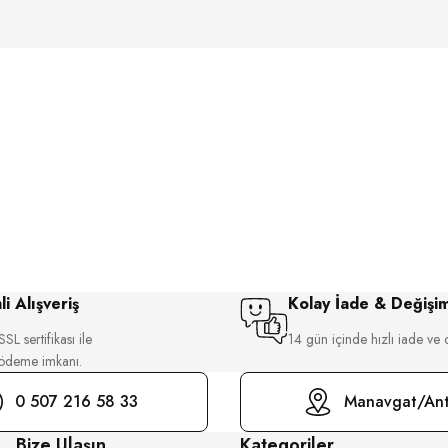
i Alışveriş
Kolay İade & Değişi
SL sertifikası ile
14 gün içinde hızlı iade ve 
 ödeme imkanı.
0 507 216 58 33
Manavgat/Ant
Bize Ulaşın
Kategoriler