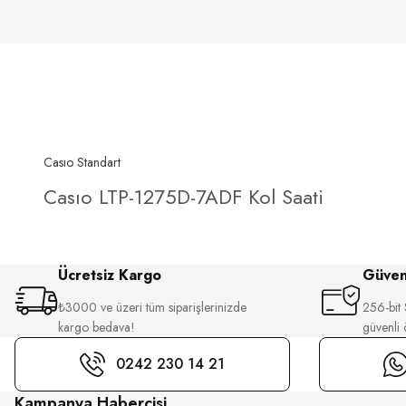
Casıo Standart
Casıo LTP-1275D-7ADF Kol Saati
Ücretsiz Kargo
Güvenl
₺3000 ve üzeri tüm siparişlerinizde
256-bit S
kargo bedava!
güvenli
0242 230 14 21
Kampanya Habercisi