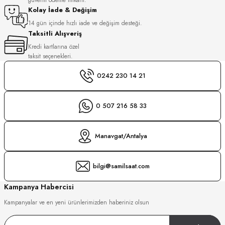
S
Kolay İade & Değişim
14 gün içinde hızlı iade ve değişim desteği.
Taksitli Alışveriş
S
INI
Kredi kartlarına özel
taksit seçenekleri.
INI
0242 230 14 21
0 507 216 58 33
Manavgat/Antalya
bilgi@samilsaat.com
Kampanya Habercisi
Kampanyalar ve en yeni ürünlerimizden haberiniz olsun
GER