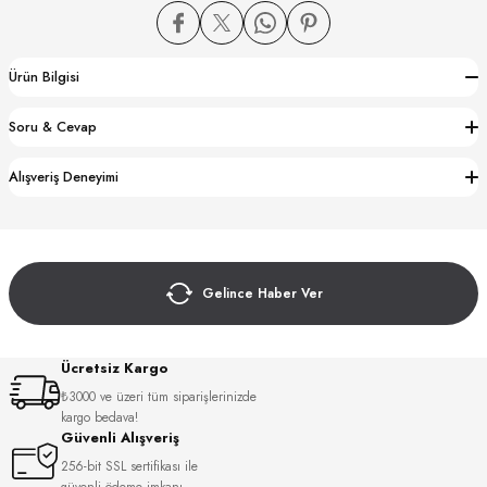
Ürün Bilgisi
Soru & Cevap
CTION
Alışveriş Deneyimi
CTION
Gelince Haber Ver
UB
Ücretsiz Kargo
₺3000 ve üzeri tüm siparişlerinizde
kargo bedava!
Güvenli Alışveriş
256-bit SSL sertifikası ile
güvenli ödeme imkanı.