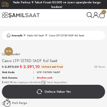
Vade
Farksız
9 Taksit
Fırsatı
₺3.000
ve üzeri siparişlerde
kargo
Geri Dön
Geri Dön
Geri Dön
Geri Dön
bedava!
ati
ati
S POLO CLUB
S POLO CLUB
LEKLİK
Anasayfa
Kadın Kol Saati
Casıo LTP-1275D-1ADF Kol Saati
NDART
%10
Casıo Standart
Casıo LTP-1275D-1ADF Kol Saati
₺ 2.591,10
₺ 2.879,00
Online'a özel fırsat
(0) Yorum
Stok Kodu
LTP-1275D-1ADF
Stok Durumu
Stokta yok
AKI
₺ 647,78
den başlayan taksitlerle!
Taksit Seçenekleri
Gelince Haber Ver
ARD
ARD
Hızlı Kargo
ANI
ANI