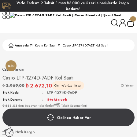
Vade
Farksız
9 Taksit
Fırsatı
₺3.000
ve üzeri siparişlerde
kargo
Geri Dön
Geri Dön
Geri Dön
Geri Dön
bedava!
ati
ati
S POLO CLUB
S POLO CLUB
LEKLİK
Anasayfa
Kadın Kol Saati
Casıo LTP-1274D-7ADF Kol Saati
NDART
%10
Casıo Standart
Casıo LTP-1274D-7ADF Kol Saati
₺ 2.672,10
₺ 2.969,00
Online'a özel fırsat
(0) Yorum
Stok Kodu
LTP-1274D-7ADF
Stok Durumu
Stokta yok
AKI
₺ 668,03
den başlayan taksitlerle!
Taksit Seçenekleri
Gelince Haber Ver
ARD
ARD
Hızlı Kargo
ANI
ANI