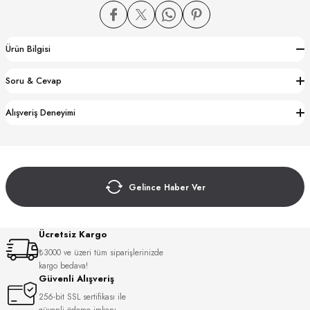
Ürün Bilgisi
Soru & Cevap
CTION
Alışveriş Deneyimi
CTION
Gelince Haber Ver
UB
Ücretsiz Kargo
₺3000 ve üzeri tüm siparişlerinizde
kargo bedava!
Güvenli Alışveriş
256-bit SSL sertifikası ile
güvenli ödeme imkanı.