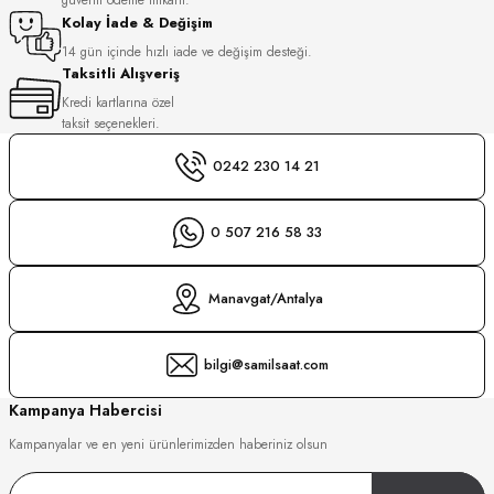
S
Kolay İade & Değişim
14 gün içinde hızlı iade ve değişim desteği.
Taksitli Alışveriş
S
INI
Kredi kartlarına özel
taksit seçenekleri.
INI
0242 230 14 21
0 507 216 58 33
Manavgat/Antalya
bilgi@samilsaat.com
Kampanya Habercisi
Kampanyalar ve en yeni ürünlerimizden haberiniz olsun
GER