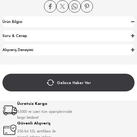
Ürün Bilgisi
Soru & Cevap
CTION
Alışveriş Deneyimi
CTION
Gelince Haber Ver
UB
Ücretsiz Kargo
₺3000 ve üzeri tüm siparişlerinizde
kargo bedava!
Güvenli Alışveriş
256-bit SSL sertifikası ile
güvenli ödeme imkanı.