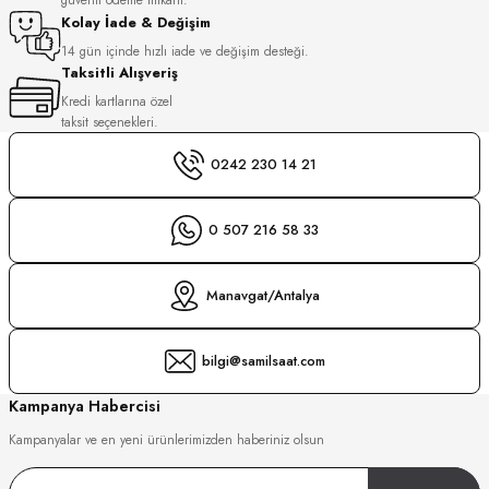
S
Kolay İade & Değişim
14 gün içinde hızlı iade ve değişim desteği.
Taksitli Alışveriş
S
INI
Kredi kartlarına özel
taksit seçenekleri.
INI
0242 230 14 21
0 507 216 58 33
Manavgat/Antalya
bilgi@samilsaat.com
Kampanya Habercisi
Kampanyalar ve en yeni ürünlerimizden haberiniz olsun
GER