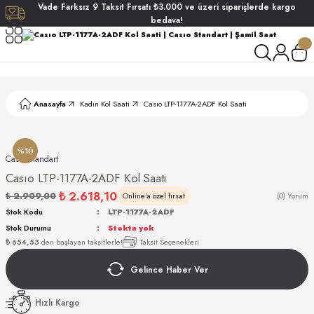
Vade
Farksız
9 Taksit
Fırsatı
₺3.000
ve üzeri siparişlerde
kargo
Geri Dön
Geri Dön
Geri Dön
Geri Dön
bedava!
ati
ati
S POLO CLUB
S POLO CLUB
LEKLİK
Anasayfa
Kadın Kol Saati
Casıo LTP-1177A-2ADF Kol Saati
NDART
%10
Casıo Standart
Casıo LTP-1177A-2ADF Kol Saati
₺ 2.618,10
₺ 2.909,00
Online'a özel fırsat
(0) Yorum
Stok Kodu
LTP-1177A-2ADF
Stok Durumu
Stokta yok
AKI
₺ 654,53
den başlayan taksitlerle!
Taksit Seçenekleri
Gelince Haber Ver
ARD
ARD
Hızlı Kargo
ANI
ANI