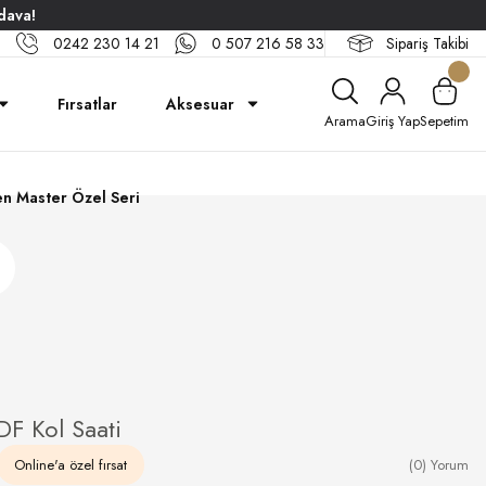
dava!
0242 230 14 21
0 507 216 58 33
Sipariş Takibi
Fırsatlar
Aksesuar
Arama
Giriş Yap
Sepetim
n Master Özel Seri
F Kol Saati
Online'a özel fırsat
(0) Yorum