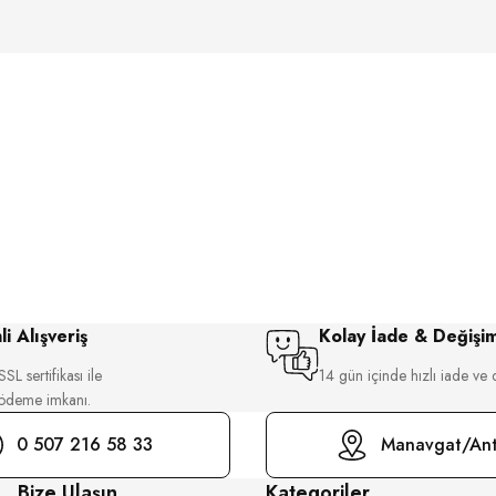
i Alışveriş
Kolay İade & Değişi
SL sertifikası ile
14 gün içinde hızlı iade ve 
 ödeme imkanı.
0 507 216 58 33
Manavgat/Ant
Bize Ulaşın
Kategoriler