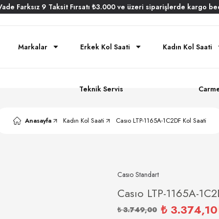
Vade
Farksız
9 Taksit
Fırsatı
₺3.000
ve üzeri siparişlerde
kargo be
Markalar
Erkek Kol Saati
Kadın Kol Saati
Teknik Servis
Carme
Anasayfa
Kadın Kol Saati
Casıo LTP-1165A-1C2DF Kol Saati
Casıo Standart
Casıo LTP-1165A-1C2D
₺ 3.374,10
₺ 3.749,00