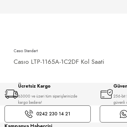
Casıo Standart
Casıo LTP-1165A-1C2DF Kol Saati
Ücretsiz Kargo
Güvenl
₺3000 ve üzeri tüm siparişlerinizde
256-bit S
kargo bedava!
güvenli
0242 230 14 21
Kampanya Habercisi