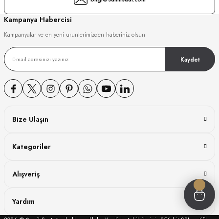
GER
Kampanya Habercisi
Kampanyalar ve en yeni ürünlerimizden haberiniz olsun
Kaydet
DY WATCH
DY WATCH
Bize Ulaşın
ATİ
Kategoriler
NCHEN
ATİ
Alışveriş
Yardım