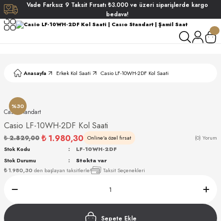
Vade
Farksız
9 Taksit
Fırsatı
₺3.000
ve üzeri siparişlerde
kargo
Geri Dön
Geri Dön
Geri Dön
Geri Dön
bedava!
ati
ati
S POLO CLUB
S POLO CLUB
LEKLİK
Anasayfa
Erkek Kol Saati
Casio LF-10WH-2DF Kol Saati
NDART
%30
Casıo Standart
Casio LF-10WH-2DF Kol Saati
₺ 1.980,30
₺ 2.829,00
Online'a özel fırsat
(0) Yorum
Stok Kodu
LF-10WH-2DF
Stok Durumu
Stokta var
AKI
₺ 1.980,30
den başlayan taksitlerle!
Taksit Seçenekleri
ARD
ARD
Sepete Ekle
ANI
ANI