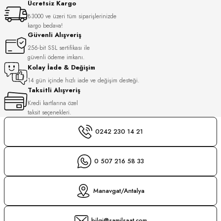
Ücretsiz Kargo
S
₺3000 ve üzeri tüm siparişlerinizde
kargo bedava!
S
INI
Güvenli Alışveriş
256-bit SSL sertifikası ile
güvenli ödeme imkanı.
INI
Kolay İade & Değişim
14 gün içinde hızlı iade ve değişim desteği.
Taksitli Alışveriş
Kredi kartlarına özel
taksit seçenekleri.
0242 230 14 21
0 507 216 58 33
Manavgat/Antalya
GER
bilgi@samilsaat.com