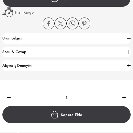
Hızlı Kargo
Ürün Bilgisi
CTION
Soru & Cevap
CTION
Alışveriş Deneyimi
UB
Sepete Ekle