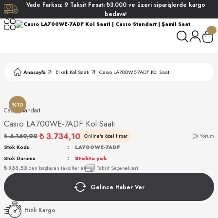
Vade
Farksız
9 Taksit
Fırsatı
₺3.000
ve üzeri siparişlerde
kargo
Geri Dön
Geri Dön
Geri Dön
Geri Dön
bedava!
ati
ati
S POLO CLUB
S POLO CLUB
LEKLİK
Anasayfa
Erkek Kol Saati
Casıo LA700WE-7ADF Kol Saati
NDART
%10
Casıo Standart
Casıo LA700WE-7ADF Kol Saati
₺ 3.734,10
₺ 4.149,00
Online'a özel fırsat
(0) Yorum
Stok Kodu
LA700WE-7ADF
Stok Durumu
Stokta yok
AKI
₺ 933,53
den başlayan taksitlerle!
Taksit Seçenekleri
Gelince Haber Ver
ARD
ARD
Hızlı Kargo
ANI
ANI