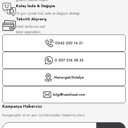
S
Kolay İade & Değişim
14 gün içinde hızlı iade ve değişim desteği.
Taksitli Alışveriş
S
INI
Kredi kartlarına özel
taksit seçenekleri.
INI
0242 230 14 21
0 507 216 58 33
Manavgat/Antalya
bilgi@samilsaat.com
Kampanya Habercisi
Kampanyalar ve en yeni ürünlerimizden haberiniz olsun
GER