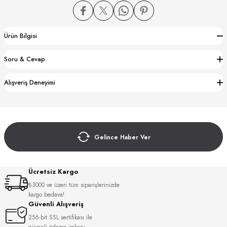
Ürün Bilgisi
Soru & Cevap
CTION
Alışveriş Deneyimi
CTION
Gelince Haber Ver
UB
Ücretsiz Kargo
₺3000 ve üzeri tüm siparişlerinizde
kargo bedava!
Güvenli Alışveriş
256-bit SSL sertifikası ile
güvenli ödeme imkanı.