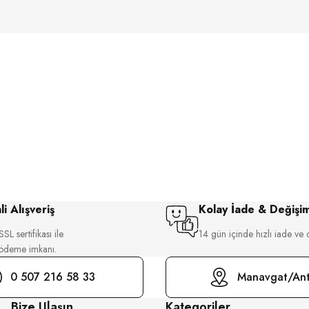
i Alışveriş
Kolay İade & Değişi
SL sertifikası ile
14 gün içinde hızlı iade ve 
 ödeme imkanı.
0 507 216 58 33
Manavgat/Ant
Bize Ulaşın
Kategoriler