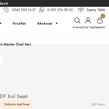
dava!
0242 230 14 21
0 507 216 58 33
Sipariş Takibi
Fırsatlar
Aksesuar
Arama
Giriş Yap
Sepetim
n Master Özel Seri
F Kol Saati
0
Online'a özel fırsat
(0) Yorum