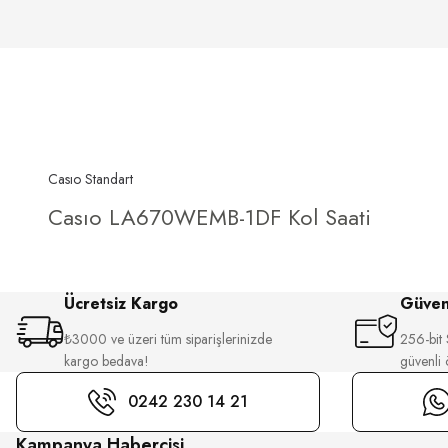
Casıo Standart
Casıo LA670WEMB-1DF Kol Saati
Ücretsiz Kargo
Güvenl
₺3000 ve üzeri tüm siparişlerinizde
256-bit S
kargo bedava!
güvenli
0242 230 14 21
Kampanya Habercisi