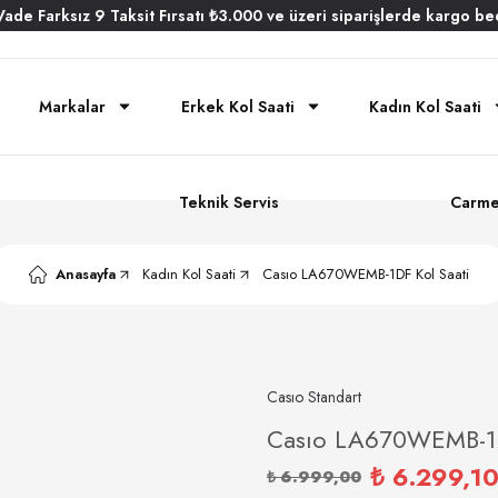
Vade
Farksız
9 Taksit
Fırsatı
₺3.000
ve üzeri siparişlerde
kargo be
Markalar
Erkek Kol Saati
Kadın Kol Saati
Teknik Servis
Carme
Anasayfa
Kadın Kol Saati
Casıo LA670WEMB-1DF Kol Saati
Casıo Standart
Casıo LA670WEMB-1D
₺ 6.299,1
₺ 6.999,00