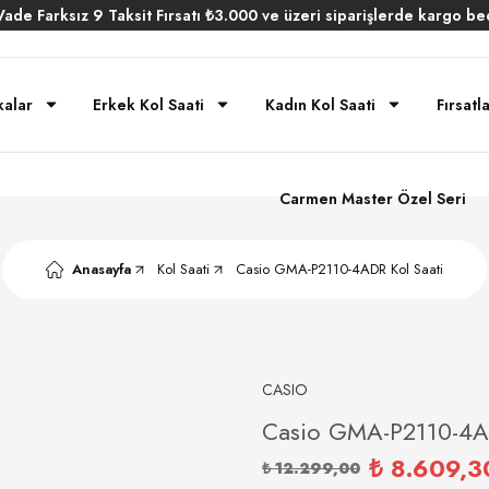
Vade
Farksız
9 Taksit
Fırsatı
₺3.000
ve üzeri siparişlerde
kargo be
alar
Erkek Kol Saati
Kadın Kol Saati
Fırsatl
Carmen Master Özel Seri
Anasayfa
Kol Saati
Casio GMA-P2110-4ADR Kol Saati
CASIO
Casio GMA-P2110-4AD
₺ 8.609,3
₺ 12.299,00