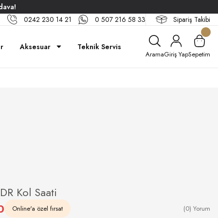
dava!
0242 230 14 21
0 507 216 58 33
Sipariş Takibi
ar
Aksesuar
Teknik Servis
Arama
Giriş Yap
Sepetim
R Kol Saati
0
Online'a özel fırsat
(0) Yorum