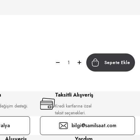
Sepete Ekle
m
Taksitli Alışveriş
değişim desteği.
Kredi kartlarına özel
taksit seçenekleri.
alya
bilgi@samilsaat.com
Alışveriş
Yardım