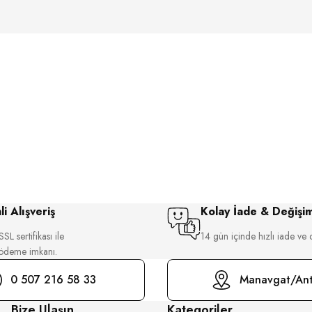
i Alışveriş
Kolay İade & Değişi
SL sertifikası ile
14 gün içinde hızlı iade ve 
 ödeme imkanı.
0 507 216 58 33
Manavgat/Ant
Bize Ulaşın
Kategoriler