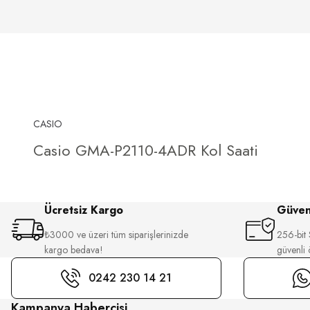
CASIO
Casio GMA-P2110-4ADR Kol Saati
Ücretsiz Kargo
Güvenl
₺3000 ve üzeri tüm siparişlerinizde
256-bit S
kargo bedava!
güvenli
0242 230 14 21
Kampanya Habercisi