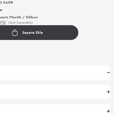
D-3ADR
ar
rtz Plastik / Silikon
!
Taksit Seçenekleri
Sepete Ekle