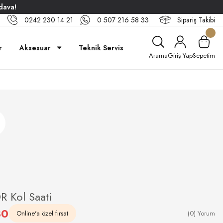
dava!
0242 230 14 21
0 507 216 58 33
Sipariş Takibi
r
Aksesuar
Teknik Servis
Arama
Giriş Yap
Sepetim
 Kol Saati
30
Online'a özel fırsat
(0) Yorum