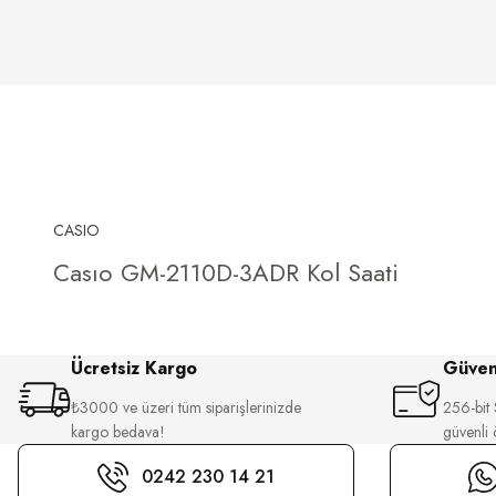
CASIO
Casıo GM-2110D-3ADR Kol Saati
Ücretsiz Kargo
Güvenl
₺3000 ve üzeri tüm siparişlerinizde
256-bit S
kargo bedava!
güvenli
0242 230 14 21