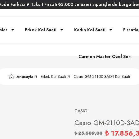
Vade
Farksız
9 Taksit
Fırsatı
₺3.000
ve üzeri siparişlerde
kargo be
alar
Erkek Kol Saati
Kadın Kol Saati
Fırsatla
Carmen Master Özel Seri
Anasayfa
Erkek Kol Saati
Casıo GM-2110D-3ADR Kol Saati
CASIO
Casıo GM-2110D-3ADR
₺ 17.856,
₺ 25.509,00