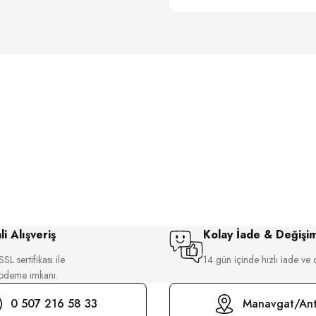
i Alışveriş
Kolay İade & Değişi
SL sertifikası ile
14 gün içinde hızlı iade ve 
 ödeme imkanı.
0 507 216 58 33
Manavgat/Ant