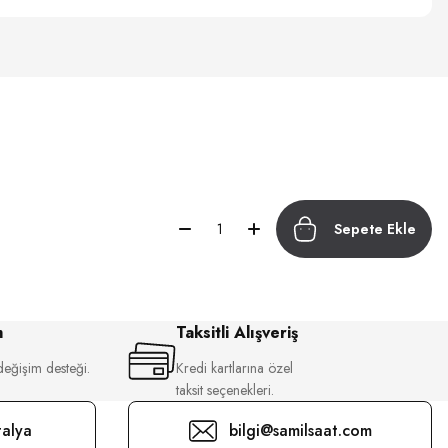
Sepete Ekle
m
Taksitli Alışveriş
değişim desteği.
Kredi kartlarına özel
taksit seçenekleri.
alya
bilgi@samilsaat.com