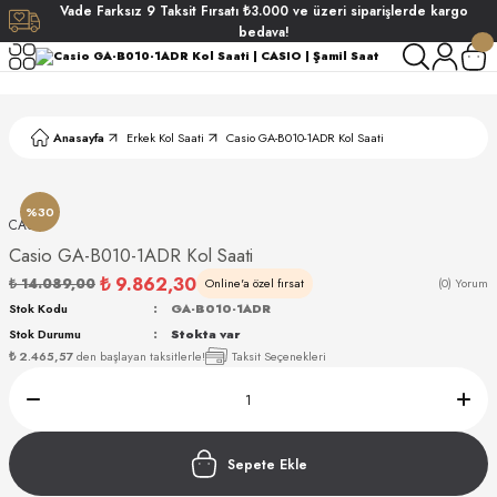
Vade
Farksız
9 Taksit
Fırsatı
₺3.000
ve üzeri siparişlerde
kargo
Geri Dön
Geri Dön
Geri Dön
Geri Dön
bedava!
ati
ati
Anasayfa
Erkek Kol Saati
Casio GA-B010-1ADR Kol Saati
S POLO CLUB
S POLO CLUB
LEKLİK
NDART
%30
CASIO
Casio GA-B010-1ADR Kol Saati
₺ 9.862,30
₺ 14.089,00
Online'a özel fırsat
(0) Yorum
Stok Kodu
GA-B010-1ADR
Stok Durumu
Stokta var
₺ 2.465,57
den başlayan taksitlerle!
Taksit Seçenekleri
AKI
ARD
ARD
Sepete Ekle
ANI
ANI