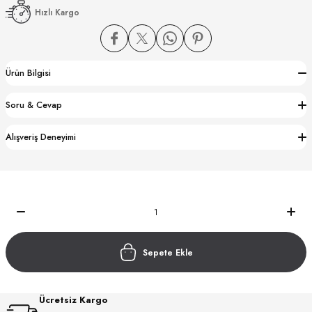
Hızlı Kargo
Ürün Bilgisi
Soru & Cevap
CTION
Alışveriş Deneyimi
CTION
UB
Sepete Ekle
Ücretsiz Kargo