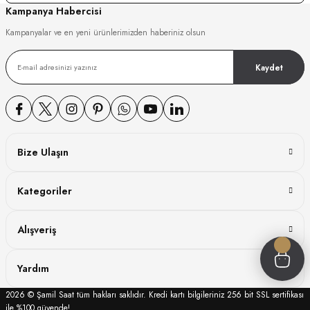
Kampanya Habercisi
GER
Kampanyalar ve en yeni ürünlerimizden haberiniz olsun
Kaydet
DY WATCH
DY WATCH
Bize Ulaşın
Kategoriler
ATİ
Alışveriş
NCHEN
ATİ
Yardım
2026 © Şamil Saat tüm hakları saklıdır. Kredi kartı bilgileriniz 256 bit SSL sertifikası
ile %100 güvende!