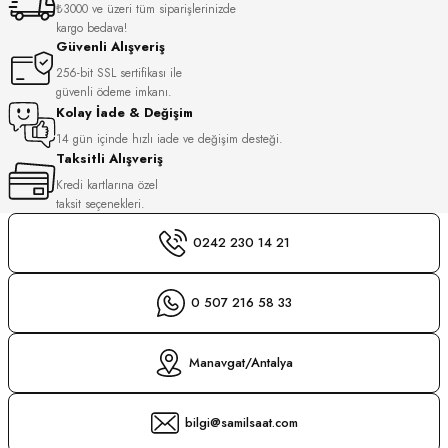
₺3000 ve üzeri tüm siparişlerinizde
S
kargo bedava!
Güvenli Alışveriş
S
INI
256-bit SSL sertifikası ile
güvenli ödeme imkanı.
Kolay İade & Değişim
INI
14 gün içinde hızlı iade ve değişim desteği.
Taksitli Alışveriş
Kredi kartlarına özel
taksit seçenekleri.
0242 230 14 21
0 507 216 58 33
Manavgat/Antalya
bilgi@samilsaat.com
GER