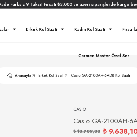
Vade
Farksız
9 Taksit
Fırsatı
₺3.000
ve üzeri siparişlerde
kargo be
alar
Erkek Kol Saati
Kadın Kol Saati
Fırsatl
Carmen Master Özel Seri
Anasayfa
Erkek Kol Saati
Casıo GA-2100AH-6ADR Kol Saati
CASIO
Casıo GA-2100AH-6AD
₺ 9.638,1
₺ 10.709,00