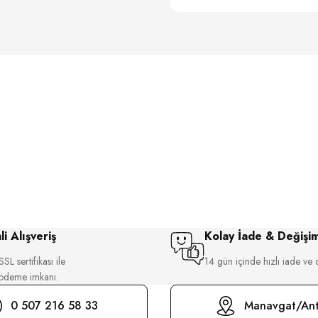
i Alışveriş
Kolay İade & Değişi
SL sertifikası ile
14 gün içinde hızlı iade ve 
 ödeme imkanı.
0 507 216 58 33
Manavgat/Ant