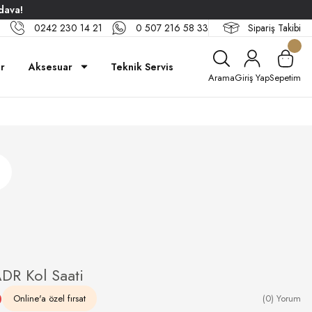
dava!
0242 230 14 21
0 507 216 58 33
Sipariş Takibi
ar
Aksesuar
Teknik Servis
Arama
Giriş Yap
Sepetim
R Kol Saati
0
Online'a özel fırsat
(0) Yorum