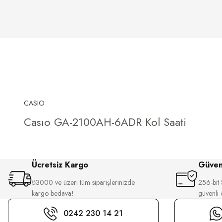
CASIO
Casıo GA-2100AH-6ADR Kol Saati
Ücretsiz Kargo
Güvenl
₺3000 ve üzeri tüm siparişlerinizde
256-bit S
kargo bedava!
güvenli
0242 230 14 21