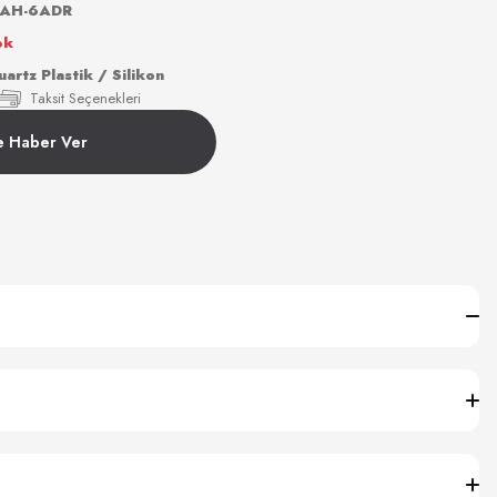
0AH-6ADR
ok
rtz Plastik / Silikon
Taksit Seçenekleri
e Haber Ver