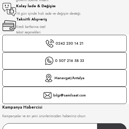
S
Kolay İade & Değişim
14 gün içinde hızlı iade ve değişim desteği.
Taksitli Alışveriş
S
INI
Kredi kartlarına özel
taksit seçenekleri.
INI
0242 230 14 21
0 507 216 58 33
Manavgat/Antalya
bilgi@samilsaat.com
Kampanya Habercisi
Kampanyalar ve en yeni ürünlerimizden haberiniz olsun
GER