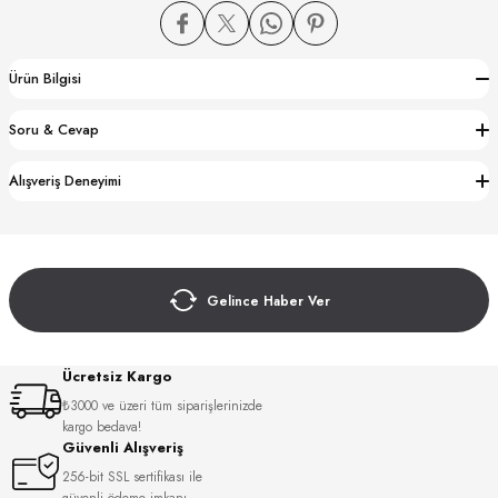
Ürün Bilgisi
Soru & Cevap
CTION
Alışveriş Deneyimi
CTION
Gelince Haber Ver
UB
Ücretsiz Kargo
₺3000 ve üzeri tüm siparişlerinizde
kargo bedava!
Güvenli Alışveriş
256-bit SSL sertifikası ile
güvenli ödeme imkanı.