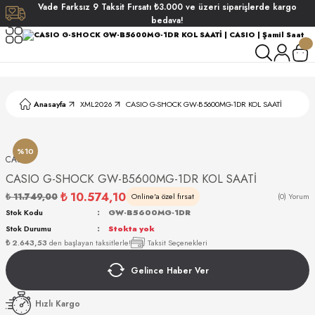
Vade
Farksız
9 Taksit
Fırsatı
₺3.000
ve üzeri siparişlerde
kargo
Geri Dön
Geri Dön
Geri Dön
Geri Dön
bedava!
ati
ati
S POLO CLUB
S POLO CLUB
LEKLİK
Anasayfa
XML2026
CASIO G-SHOCK GW-B5600MG-1DR KOL SAATİ
NDART
%10
CASIO
CASIO G-SHOCK GW-B5600MG-1DR KOL SAATİ
₺ 10.574,10
₺ 11.749,00
Online'a özel fırsat
(0) Yorum
Stok Kodu
GW-B5600MG-1DR
Stok Durumu
Stokta yok
AKI
₺ 2.643,53
den başlayan taksitlerle!
Taksit Seçenekleri
Gelince Haber Ver
ARD
ARD
Hızlı Kargo
ANI
ANI