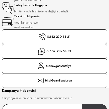
S
Kolay İade & Değişim
14 gün içinde hızlı iade ve değişim desteği.
Taksitli Alışveriş
S
INI
Kredi kartlarına özel
taksit seçenekleri.
INI
0242 230 14 21
0 507 216 58 33
Manavgat/Antalya
bilgi@samilsaat.com
Kampanya Habercisi
Kampanyalar ve en yeni ürünlerimizden haberiniz olsun
GER