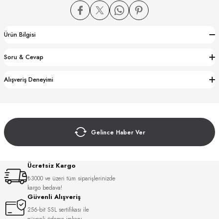
Ürün Bilgisi
Soru & Cevap
CTION
Alışveriş Deneyimi
CTION
Gelince Haber Ver
UB
Ücretsiz Kargo
₺3000 ve üzeri tüm siparişlerinizde
kargo bedava!
Güvenli Alışveriş
256-bit SSL sertifikası ile
güvenli ödeme imkanı.