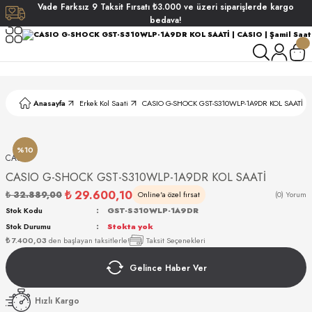
Vade
Farksız
9 Taksit
Fırsatı
₺3.000
ve üzeri siparişlerde
kargo
Geri Dön
Geri Dön
Geri Dön
Geri Dön
bedava!
ati
ati
S POLO CLUB
S POLO CLUB
LEKLİK
Anasayfa
Erkek Kol Saati
CASIO G-SHOCK GST-S310WLP-1A9DR KOL SAATİ
NDART
%10
CASIO
CASIO G-SHOCK GST-S310WLP-1A9DR KOL SAATİ
₺ 29.600,10
₺ 32.889,00
Online'a özel fırsat
(0) Yorum
Stok Kodu
GST-S310WLP-1A9DR
Stok Durumu
Stokta yok
AKI
₺ 7.400,03
den başlayan taksitlerle!
Taksit Seçenekleri
Gelince Haber Ver
ARD
ARD
Hızlı Kargo
ANI
ANI