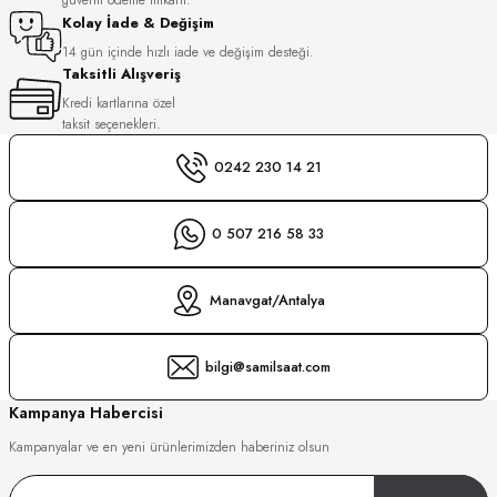
S
Kolay İade & Değişim
14 gün içinde hızlı iade ve değişim desteği.
Taksitli Alışveriş
S
INI
Kredi kartlarına özel
taksit seçenekleri.
INI
0242 230 14 21
0 507 216 58 33
Manavgat/Antalya
bilgi@samilsaat.com
Kampanya Habercisi
Kampanyalar ve en yeni ürünlerimizden haberiniz olsun
GER