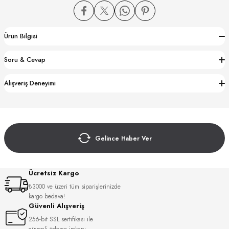
Ürün Bilgisi
Soru & Cevap
CTION
Alışveriş Deneyimi
CTION
Gelince Haber Ver
UB
Ücretsiz Kargo
₺3000 ve üzeri tüm siparişlerinizde
kargo bedava!
Güvenli Alışveriş
256-bit SSL sertifikası ile
güvenli ödeme imkanı.