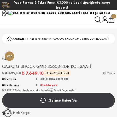
Vade
Farksız
9 Taksit
Fırsatı
₺3.000
ve üzeri siparişlerde
kargo
Geri Dön
Geri Dön
Geri Dön
Geri Dön
bedava!
ati
ati
S POLO CLUB
S POLO CLUB
LEKLİK
Anasayfa
Kadın Kol Saati
CASIO G-SHOCK GMD-S5600-2DR KOL SAATİ
NDART
%10
CASIO
CASIO G-SHOCK GMD-S5600-2DR KOL SAATİ
₺ 7.649,10
₺ 8.499,00
Online'a özel fırsat
(0) Yorum
Stok Kodu
GMD-S5600-2DR
Stok Durumu
Stokta yok
AKI
₺ 1.912,28
den başlayan taksitlerle!
Taksit Seçenekleri
Gelince Haber Ver
ARD
ARD
Hızlı Kargo
ANI
ANI