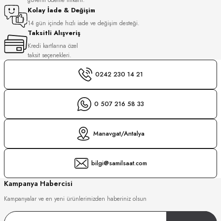
S
Kolay İade & Değişim
14 gün içinde hızlı iade ve değişim desteği.
Taksitli Alışveriş
S
INI
Kredi kartlarına özel
taksit seçenekleri.
INI
0242 230 14 21
0 507 216 58 33
Manavgat/Antalya
bilgi@samilsaat.com
Kampanya Habercisi
Kampanyalar ve en yeni ürünlerimizden haberiniz olsun
GER