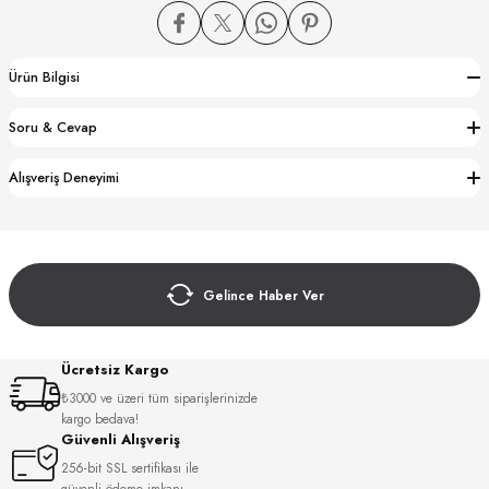
Ürün Bilgisi
Soru & Cevap
CTION
Alışveriş Deneyimi
CTION
Gelince Haber Ver
UB
Ücretsiz Kargo
₺3000 ve üzeri tüm siparişlerinizde
kargo bedava!
Güvenli Alışveriş
256-bit SSL sertifikası ile
güvenli ödeme imkanı.