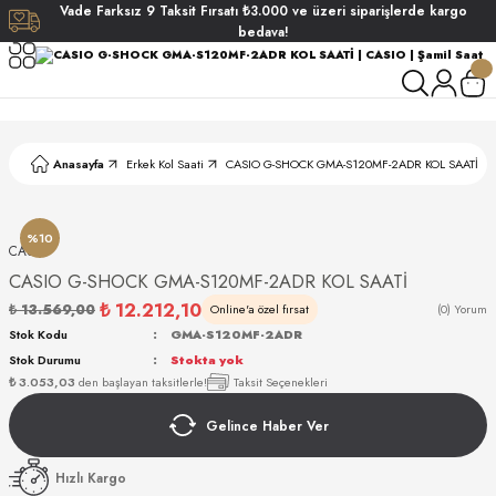
Vade
Farksız
9 Taksit
Fırsatı
₺3.000
ve üzeri siparişlerde
kargo
Geri Dön
Geri Dön
Geri Dön
Geri Dön
bedava!
ati
ati
S POLO CLUB
S POLO CLUB
LEKLİK
Anasayfa
Erkek Kol Saati
CASIO G-SHOCK GMA-S120MF-2ADR KOL SAATİ
NDART
%10
CASIO
CASIO G-SHOCK GMA-S120MF-2ADR KOL SAATİ
₺ 12.212,10
₺ 13.569,00
Online'a özel fırsat
(0) Yorum
Stok Kodu
GMA-S120MF-2ADR
Stok Durumu
Stokta yok
AKI
₺ 3.053,03
den başlayan taksitlerle!
Taksit Seçenekleri
Gelince Haber Ver
ARD
ARD
Hızlı Kargo
ANI
ANI