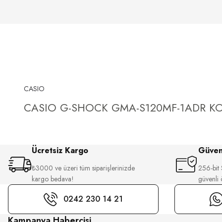
CASIO
CASIO G-SHOCK GMA-S120MF-1ADR KO
Ücretsiz Kargo
Güvenl
₺3000 ve üzeri tüm siparişlerinizde
256-bit S
kargo bedava!
güvenli
0242 230 14 21
Kampanya Habercisi