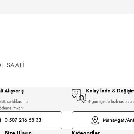
L SAATİ
i Alışveriş
Kolay İade & Değişi
SL sertifikası ile
14 gün içinde hızlı iade ve 
 ödeme imkanı.
0 507 216 58 33
Manavgat/Ant
Bize Ulaşın
Kategoriler