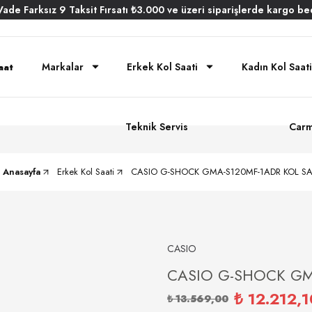
Vade
Farksız
9 Taksit
Fırsatı
₺3.000
ve üzeri siparişlerde
kargo be
Markalar
Erkek Kol Saati
Kadın Kol Saati
Teknik Servis
Carm
Anasayfa
Erkek Kol Saati
CASIO G-SHOCK GMA-S120MF-1ADR KOL SA
CASIO
CASIO G-SHOCK GM
₺ 12.212,1
₺ 13.569,00