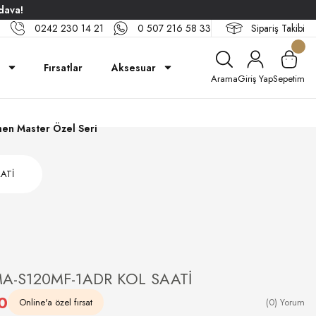
dava!
0242 230 14 21
0 507 216 58 33
Sipariş Takibi
Fırsatlar
Aksesuar
Arama
Giriş Yap
Sepetim
en Master Özel Seri
ATİ
A-S120MF-1ADR KOL SAATİ
0
Online'a özel fırsat
(0) Yorum