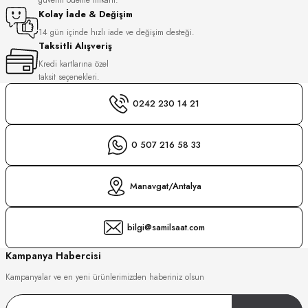
S
Kolay İade & Değişim
14 gün içinde hızlı iade ve değişim desteği.
Taksitli Alışveriş
S
INI
Kredi kartlarına özel
taksit seçenekleri.
INI
0242 230 14 21
0 507 216 58 33
Manavgat/Antalya
bilgi@samilsaat.com
Kampanya Habercisi
Kampanyalar ve en yeni ürünlerimizden haberiniz olsun
GER