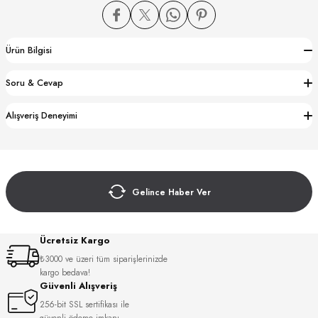
Ürün Bilgisi
Soru & Cevap
CTION
Alışveriş Deneyimi
CTION
Gelince Haber Ver
UB
Ücretsiz Kargo
₺3000 ve üzeri tüm siparişlerinizde
kargo bedava!
Güvenli Alışveriş
256-bit SSL sertifikası ile
güvenli ödeme imkanı.