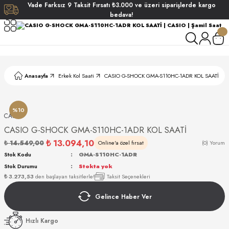
Vade
Farksız
9 Taksit
Fırsatı
₺3.000
ve üzeri siparişlerde
kargo
Geri Dön
Geri Dön
Geri Dön
Geri Dön
bedava!
ati
ati
S POLO CLUB
S POLO CLUB
LEKLİK
Anasayfa
Erkek Kol Saati
CASIO G-SHOCK GMA-S110HC-1ADR KOL SAATİ
NDART
%10
CASIO
CASIO G-SHOCK GMA-S110HC-1ADR KOL SAATİ
₺ 13.094,10
₺ 14.549,00
Online'a özel fırsat
(0) Yorum
Stok Kodu
GMA-S110HC-1ADR
Stok Durumu
Stokta yok
AKI
₺ 3.273,53
den başlayan taksitlerle!
Taksit Seçenekleri
Gelince Haber Ver
ARD
ARD
Hızlı Kargo
ANI
ANI