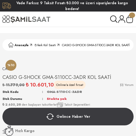
Vade
Farksız
9 Taksit
Fırsatı
₺3.000
ve üzeri siparişlerde
kargo
Geri Dön
Geri Dön
Geri Dön
Geri Dön
bedava!
ati
ati
S POLO CLUB
S POLO CLUB
LEKLİK
Anasayfa
Erkek Kol Saati
CASIO G-SHOCK GMA-S110CC-3ADR KOL SAATİ
NDART
%10
CASIO
CASIO G-SHOCK GMA-S110CC-3ADR KOL SAATİ
₺ 10.601,10
₺ 11.779,00
Online'a özel fırsat
(0) Yorum
Stok Kodu
GMA-S110CC-3ADR
Stok Durumu
Stokta yok
AKI
₺ 2.650,28
den başlayan taksitlerle!
Taksit Seçenekleri
Gelince Haber Ver
ARD
ARD
Hızlı Kargo
ANI
ANI