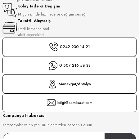
S
Kolay İade & Değişim
14 gün içinde hızlı iade ve değişim desteği.
Taksitli Alışveriş
S
INI
Kredi kartlarına özel
taksit seçenekleri.
INI
0242 230 14 21
0 507 216 58 33
Manavgat/Antalya
bilgi@samilsaat.com
Kampanya Habercisi
Kampanyalar ve en yeni ürünlerimizden haberiniz olsun
GER