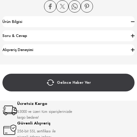
Ürün Bilgisi
Soru & Cevap
CTION
Alışveriş Deneyimi
CTION
Gelince Haber Ver
UB
Ücretsiz Kargo
₺3000 ve üzeri tüm siparişlerinizde
kargo bedava!
Güvenli Alışveriş
256-bit SSL sertifikası ile
güvenli ödeme imkanı.