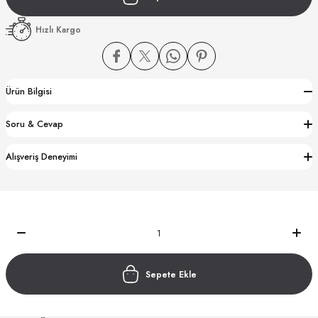
Hızlı Kargo
Ürün Bilgisi
CTION
Soru & Cevap
CTION
Alışveriş Deneyimi
UB
Sepete Ekle