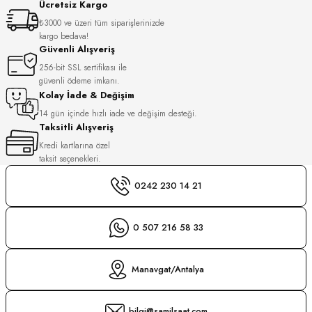
Ücretsiz Kargo
S
₺3000 ve üzeri tüm siparişlerinizde
kargo bedava!
S
INI
Güvenli Alışveriş
256-bit SSL sertifikası ile
güvenli ödeme imkanı.
INI
Kolay İade & Değişim
14 gün içinde hızlı iade ve değişim desteği.
Taksitli Alışveriş
Kredi kartlarına özel
taksit seçenekleri.
0242 230 14 21
0 507 216 58 33
Manavgat/Antalya
GER
bilgi@samilsaat.com