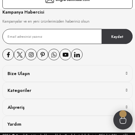
GER
Kampanya Habercisi
Kampanyalar ve en yeni ürünlerimizden haberiniz olsun
Kaydet
DY WATCH
DY WATCH
Bize Ulaşın
ATİ
Kategoriler
NCHEN
ATİ
Alışveriş
Yardım