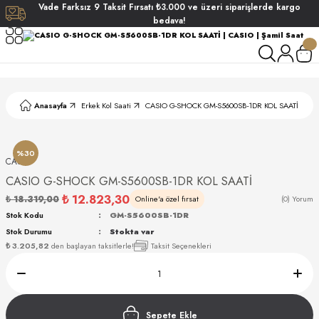
Vade
Farksız
9 Taksit
Fırsatı
₺3.000
ve üzeri siparişlerde
kargo
Geri Dön
Geri Dön
Geri Dön
Geri Dön
bedava!
ati
ati
S POLO CLUB
S POLO CLUB
LEKLİK
Anasayfa
Erkek Kol Saati
CASIO G-SHOCK GM-S5600SB-1DR KOL SAATİ
NDART
%30
CASIO
CASIO G-SHOCK GM-S5600SB-1DR KOL SAATİ
₺ 12.823,30
₺ 18.319,00
Online'a özel fırsat
(0) Yorum
Stok Kodu
GM-S5600SB-1DR
Stok Durumu
Stokta var
AKI
₺ 3.205,82
den başlayan taksitlerle!
Taksit Seçenekleri
ARD
ARD
Sepete Ekle
ANI
ANI