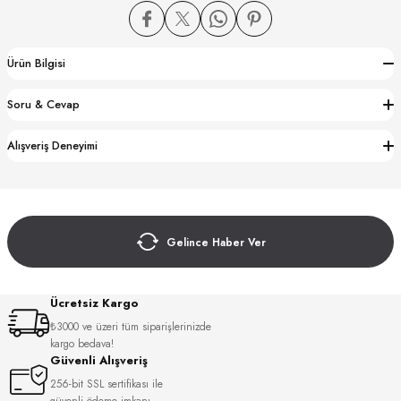
Ürün Bilgisi
Soru & Cevap
CTION
Alışveriş Deneyimi
CTION
Gelince Haber Ver
UB
Ücretsiz Kargo
₺3000 ve üzeri tüm siparişlerinizde
kargo bedava!
Güvenli Alışveriş
256-bit SSL sertifikası ile
güvenli ödeme imkanı.