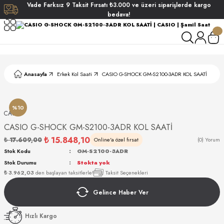
Vade
Farksız
9 Taksit
Fırsatı
₺3.000
ve üzeri siparişlerde
kargo
Geri Dön
Geri Dön
Geri Dön
Geri Dön
bedava!
ati
ati
S POLO CLUB
S POLO CLUB
LEKLİK
Anasayfa
Erkek Kol Saati
CASIO G-SHOCK GM-S2100-3ADR KOL SAATİ
NDART
%10
CASIO
CASIO G-SHOCK GM-S2100-3ADR KOL SAATİ
₺ 15.848,10
₺ 17.609,00
Online'a özel fırsat
(0) Yorum
Stok Kodu
GM-S2100-3ADR
Stok Durumu
Stokta yok
AKI
₺ 3.962,03
den başlayan taksitlerle!
Taksit Seçenekleri
Gelince Haber Ver
ARD
ARD
Hızlı Kargo
ANI
ANI