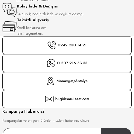
S
Kolay İade & Değişim
14 gün içinde hızlı iade ve değişim desteği.
Taksitli Alışveriş
S
INI
Kredi kartlarına özel
taksit seçenekleri.
INI
0242 230 14 21
0 507 216 58 33
Manavgat/Antalya
bilgi@samilsaat.com
Kampanya Habercisi
Kampanyalar ve en yeni ürünlerimizden haberiniz olsun
GER