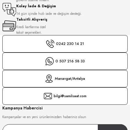
S
Kolay İade & Değişim
14 gün içinde hızlı iade ve değişim desteği.
Taksitli Alışveriş
S
INI
Kredi kartlarına özel
taksit seçenekleri.
INI
0242 230 14 21
0 507 216 58 33
Manavgat/Antalya
bilgi@samilsaat.com
Kampanya Habercisi
Kampanyalar ve en yeni ürünlerimizden haberiniz olsun
GER