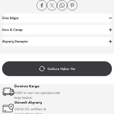
Ürün Bilgisi
Soru & Cevap
CTION
Alışveriş Deneyimi
CTION
Gelince Haber Ver
UB
Ücretsiz Kargo
₺3000 ve üzeri tüm siparişlerinizde
kargo bedava!
Güvenli Alışveriş
256-bit SSL sertifikası ile
güvenli ödeme imkanı.