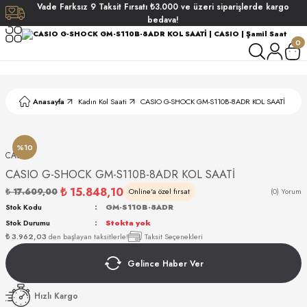
Vade
Farksız
9 Taksit
Fırsatı
₺3.000
ve üzeri siparişlerde
kargo
Geri Dön
Geri Dön
Geri Dön
Geri Dön
bedava!
0
ati
ati
S POLO CLUB
S POLO CLUB
LEKLİK
Anasayfa
Kadın Kol Saati
CASIO G-SHOCK GM-S110B-8ADR KOL SAATİ
NDART
%10
CASIO
CASIO G-SHOCK GM-S110B-8ADR KOL SAATİ
₺ 15.848,10
₺ 17.609,00
Online'a özel fırsat
(0) Yorum
Stok Kodu
GM-S110B-8ADR
Stok Durumu
Stokta yok
AKI
₺ 3.962,03
den başlayan taksitlerle!
Taksit Seçenekleri
Gelince Haber Ver
ARD
ARD
Hızlı Kargo
ANI
ANI