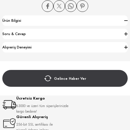
Ürün Bilgisi
Soru & Cevap
CTION
Alışveriş Deneyimi
CTION
Gelince Haber Ver
UB
Ücretsiz Kargo
₺3000 ve üzeri tüm siparişlerinizde
kargo bedava!
Güvenli Alışveriş
256-bit SSL sertifikası ile
güvenli ödeme imkanı.