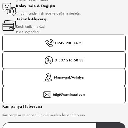
S
Kolay İade & Değişim
14 gün içinde hızlı iade ve değişim desteği.
Taksitli Alışveriş
S
INI
Kredi kartlarına özel
taksit seçenekleri.
INI
0242 230 14 21
0 507 216 58 33
Manavgat/Antalya
bilgi@samilsaat.com
Kampanya Habercisi
Kampanyalar ve en yeni ürünlerimizden haberiniz olsun
GER