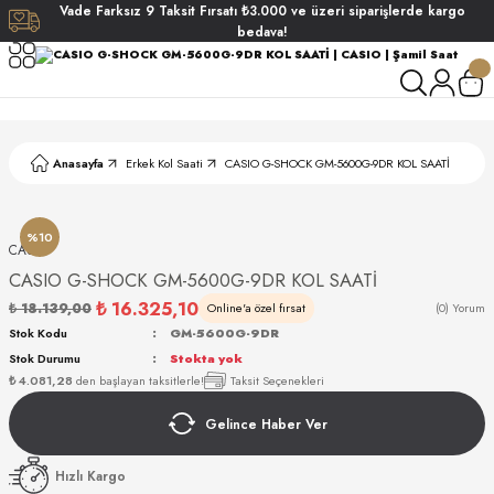
Vade
Farksız
9 Taksit
Fırsatı
₺3.000
ve üzeri siparişlerde
kargo
Geri Dön
Geri Dön
Geri Dön
Geri Dön
bedava!
ati
ati
S POLO CLUB
S POLO CLUB
LEKLİK
Anasayfa
Erkek Kol Saati
CASIO G-SHOCK GM-5600G-9DR KOL SAATİ
NDART
%10
CASIO
CASIO G-SHOCK GM-5600G-9DR KOL SAATİ
₺ 16.325,10
₺ 18.139,00
Online'a özel fırsat
(0) Yorum
Stok Kodu
GM-5600G-9DR
Stok Durumu
Stokta yok
AKI
₺ 4.081,28
den başlayan taksitlerle!
Taksit Seçenekleri
Gelince Haber Ver
ARD
ARD
Hızlı Kargo
ANI
ANI