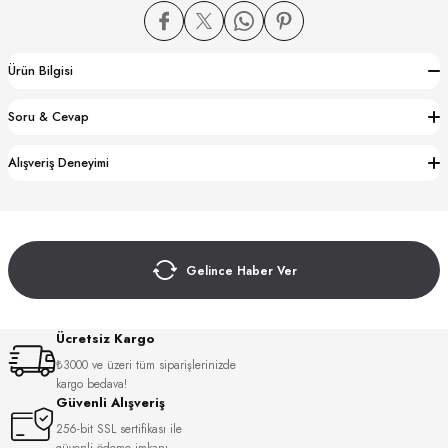
Ürün Bilgisi
Soru & Cevap
CTION
Alışveriş Deneyimi
CTION
Gelince Haber Ver
UB
Ücretsiz Kargo
₺3000 ve üzeri tüm siparişlerinizde
kargo bedava!
Güvenli Alışveriş
256-bit SSL sertifikası ile
güvenli ödeme imkanı.