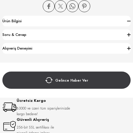
Ürün Bilgisi
Soru & Cevap
CTION
Alışveriş Deneyimi
CTION
Gelince Haber Ver
UB
Ücretsiz Kargo
₺3000 ve üzeri tüm siparişlerinizde
kargo bedava!
Güvenli Alışveriş
256-bit SSL sertifikası ile
güvenli ödeme imkanı.