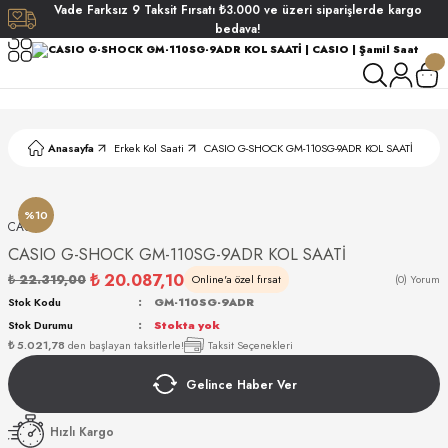
Vade
Farksız
9 Taksit
Fırsatı
₺3.000
ve üzeri siparişlerde
kargo
Geri Dön
Geri Dön
Geri Dön
Geri Dön
bedava!
ati
ati
S POLO CLUB
S POLO CLUB
LEKLİK
Anasayfa
Erkek Kol Saati
CASIO G-SHOCK GM-110SG-9ADR KOL SAATİ
NDART
%10
CASIO
CASIO G-SHOCK GM-110SG-9ADR KOL SAATİ
₺ 20.087,10
₺ 22.319,00
Online'a özel fırsat
(0) Yorum
Stok Kodu
GM-110SG-9ADR
Stok Durumu
Stokta yok
AKI
₺ 5.021,78
den başlayan taksitlerle!
Taksit Seçenekleri
Gelince Haber Ver
ARD
ARD
Hızlı Kargo
ANI
ANI