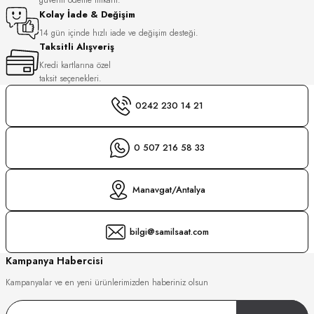
S
Kolay İade & Değişim
14 gün içinde hızlı iade ve değişim desteği.
Taksitli Alışveriş
S
INI
Kredi kartlarına özel
taksit seçenekleri.
INI
0242 230 14 21
0 507 216 58 33
Manavgat/Antalya
bilgi@samilsaat.com
Kampanya Habercisi
Kampanyalar ve en yeni ürünlerimizden haberiniz olsun
GER