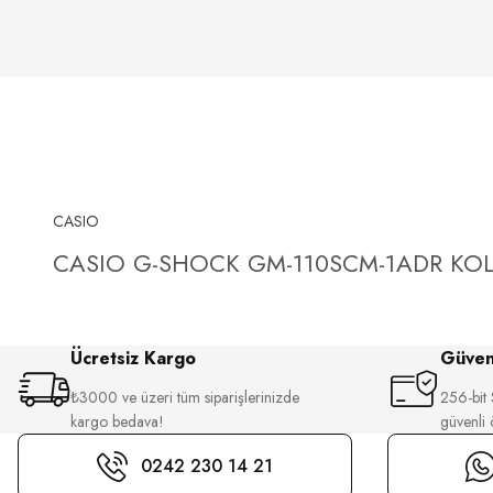
CASIO
CASIO G-SHOCK GM-110SCM-1ADR KOL
Ücretsiz Kargo
Güvenl
₺3000 ve üzeri tüm siparişlerinizde
256-bit S
kargo bedava!
güvenli
0242 230 14 21