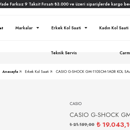
Vade
Farksız
9 Taksit
Fırsatı
₺3.000
ve üzeri siparişlerde
kargo be
Markalar
Erkek Kol Saati
Kadın Kol Saati
Teknik Servis
Carm
Anasayfa
Erkek Kol Saati
CASIO G-SHOCK GM-110SCM-1ADR KOL SA
CASIO
CASIO G-SHOCK GM
₺ 19.043,
₺ 21.159,00