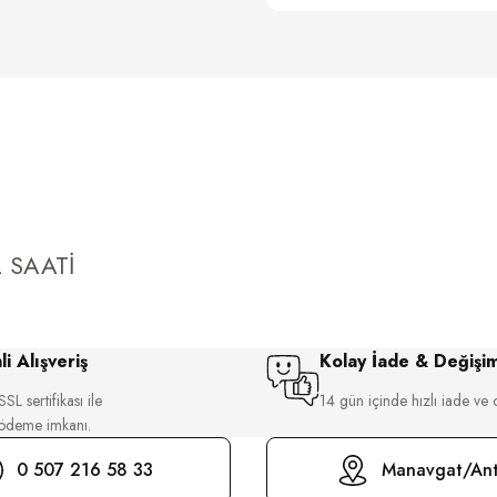
 SAATİ
i Alışveriş
Kolay İade & Değişi
SL sertifikası ile
14 gün içinde hızlı iade ve 
 ödeme imkanı.
0 507 216 58 33
Manavgat/Ant