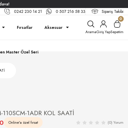
dava!
0242 230 14 21
0 507 216 58 33
Sipariş Takibi
0
Fırsatlar
Aksesuar
Arama
Giriş Yap
Sepetim
en Master Özel Seri
ATİ
-110SCM-1ADR KOL SAATİ
10
Online'a özel fırsat
(0) Yorum