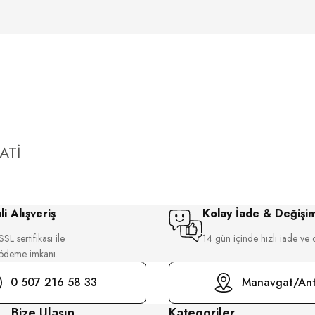
ATİ
i Alışveriş
Kolay İade & Değişi
SL sertifikası ile
14 gün içinde hızlı iade ve 
 ödeme imkanı.
0 507 216 58 33
Manavgat/Ant
Bize Ulaşın
Kategoriler