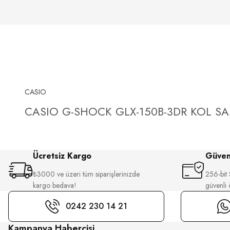
CASIO
CASIO G-SHOCK GLX-150B-3DR KOL SA
Ücretsiz Kargo
Güvenl
₺3000 ve üzeri tüm siparişlerinizde
256-bit S
kargo bedava!
güvenli
0242 230 14 21
Kampanya Habercisi