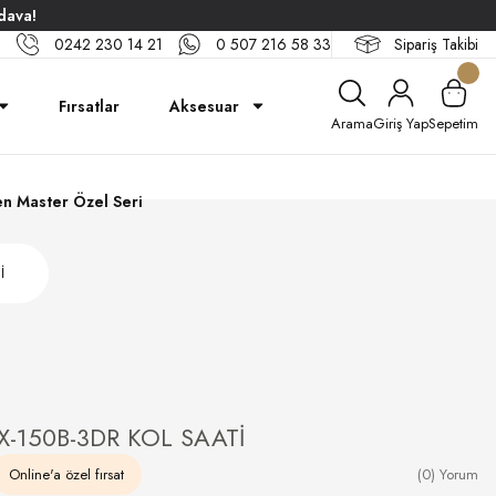
dava!
0242 230 14 21
0 507 216 58 33
Sipariş Takibi
Fırsatlar
Aksesuar
Arama
Giriş Yap
Sepetim
n Master Özel Seri
İ
-150B-3DR KOL SAATİ
Online'a özel fırsat
(0) Yorum