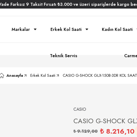
Vade
Farksız
9 Taksit
Fırsatı
₺3.000
ve üzeri siparişlerde
kargo be
Markalar
Erkek Kol Saati
Kadın Kol Saati
Teknik Servis
Carme
Anasayfa
Erkek Kol Saati
CASIO G-SHOCK GLX-150B-3DR KOL SAAT
CASIO
CASIO G-SHOCK GLX
₺ 8.216,10
₺ 9.129,00