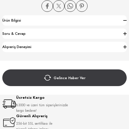
Ürün Bilgisi
Soru & Cevap
CTION
Alışveriş Deneyimi
CTION
Gelince Haber Ver
UB
Ücretsiz Kargo
₺3000 ve üzeri tüm siparişlerinizde
kargo bedava!
Güvenli Alışveriş
256-bit SSL sertifikası ile
güvenli ödeme imkanı.