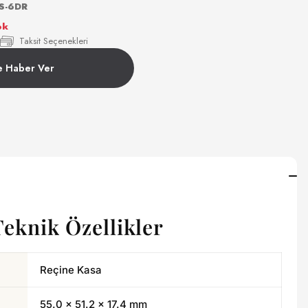
S-6DR
ok
Taksit Seçenekleri
e Haber Ver
Teknik Özellikler
Reçine Kasa
55.0 × 51.2 × 17.4 mm