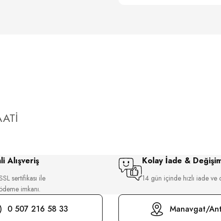
ATİ
i Alışveriş
Kolay İade & Değişi
SL sertifikası ile
14 gün içinde hızlı iade ve 
 ödeme imkanı.
0 507 216 58 33
Manavgat/Ant