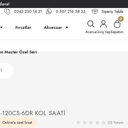
dava!
0242 230 14 21
0 507 216 58 33
Sipariş Takibi
0
Fırsatlar
Aksesuar
Arama
Giriş Yap
Sepetim
n Master Özel Seri
İ
120CS-6DR KOL SAATİ
Online'a özel fırsat
(0) Yorum