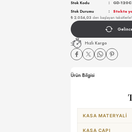
Stok Kodu
GD-120C
Stok Durumu
Stokta y
₺ 2.054,03
den başlayan taksitlerle!
Gelinc
Hızlı Kargo
Ürün Bilgisi
KASA MATERYALI
KASA ÇAPI