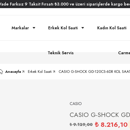
Vade
Farksız
9 Taksit
Fırsatı
₺3.000
ve üzeri siparişlerde
kargo be
Markalar
Erkek Kol Saati
Kadın Kol Saati
Teknik Servis
Carme
Anasayfa
Erkek Kol Saati
CASIO G-SHOCK GD-120CS-6DR KOL SAAT
CASIO
CASIO G-SHOCK GD-
₺ 8.216,10
₺ 9.129,00