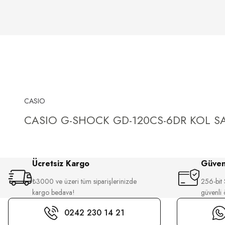
CASIO
CASIO G-SHOCK GD-120CS-6DR KOL SA
Ücretsiz Kargo
Güvenl
₺3000 ve üzeri tüm siparişlerinizde
256-bit S
kargo bedava!
güvenli
0242 230 14 21