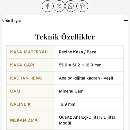
dart
Ürün Bilgisi
Teknik Özellikler
CTION
KASA MATERYALI
Reçine Kasa / Bezel
CTION
KASA ÇAPI
55.0 × 51.2 × 16.9 mm
KADRAN RENGI
Analog-dijital kadran - yeşil
UB
CAM
Mineral Cam
KALINLIK
16.9 mm
ERNARD
Quartz Analog-Dijital / Dijital
MEKANIZMA
Modül