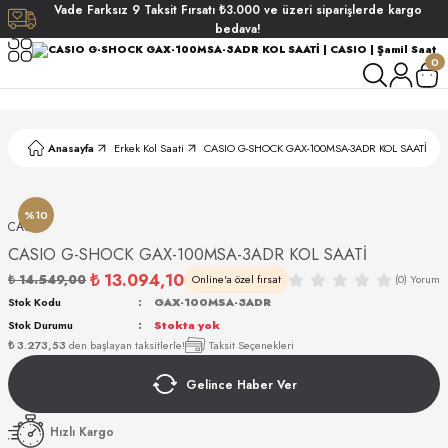
Vade
Farksız
9 Taksit
Fırsatı
₺3.000
ve üzeri siparişlerde
kargo
Geri Dön
Geri Dön
Geri Dön
Geri Dön
bedava!
0
ati
ati
S POLO CLUB
S POLO CLUB
LEKLİK
Anasayfa
Erkek Kol Saati
CASIO G-SHOCK GAX-100MSA-3ADR KOL SAATİ
NDART
%10
CASIO
CASIO G-SHOCK GAX-100MSA-3ADR KOL SAATİ
₺ 13.094,10
₺ 14.549,00
Online'a özel fırsat
(0) Yorum
EIN
Stok Kodu
GAX-100MSA-3ADR
Stok Durumu
Stokta yok
AKI
₺ 3.273,53
den başlayan taksitlerle!
Taksit Seçenekleri
Gelince Haber Ver
ARD
ARD
STANDART
Hızlı Kargo
ANI
ANI