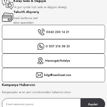
Kolay İade & Değişim
14 gün içinde hızlı iade ve değişim desteği.
GER
DU MANOIR
Taksitli Alışveriş
Kredi kartlarına özel
taksit seçenekleri.
0242 230 14 21
DY WATCH
DY WATCH
up
0 507 216 58 33
LLI
Manavgat/Antalya
ATİ
bilgi@samilsaat.com
NCHEN
ATİ
Kampanya Habercisi
Kampanyalar ve en yeni ürünlerimizden haberiniz olsun
uk
Kaydet