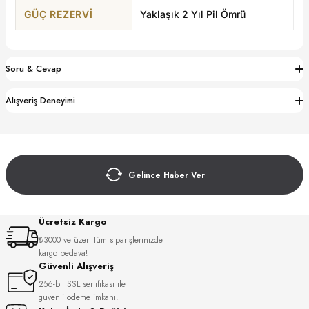
S
GÜÇ REZERVI
Yaklaşık 2 Yıl Pil Ömrü
S
INI
W
Soru & Cevap
INI
Alışveriş Deneyimi
Gelince Haber Ver
Ücretsiz Kargo
₺3000 ve üzeri tüm siparişlerinizde
kargo bedava!
L
Güvenli Alışveriş
256-bit SSL sertifikası ile
güvenli ödeme imkanı.
GER