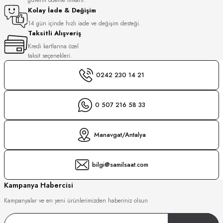
S
Kolay İade & Değişim
14 gün içinde hızlı iade ve değişim desteği.
Taksitli Alışveriş
S
INI
Kredi kartlarına özel
taksit seçenekleri.
INI
0242 230 14 21
0 507 216 58 33
Manavgat/Antalya
bilgi@samilsaat.com
Kampanya Habercisi
Kampanyalar ve en yeni ürünlerimizden haberiniz olsun
GER