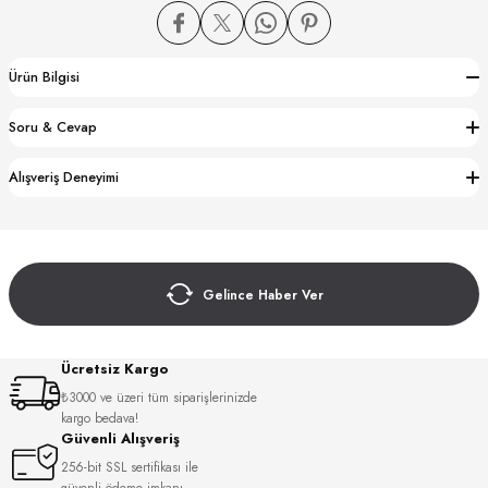
Ürün Bilgisi
Soru & Cevap
CTION
Alışveriş Deneyimi
CTION
Gelince Haber Ver
UB
Ücretsiz Kargo
₺3000 ve üzeri tüm siparişlerinizde
kargo bedava!
Güvenli Alışveriş
256-bit SSL sertifikası ile
güvenli ödeme imkanı.