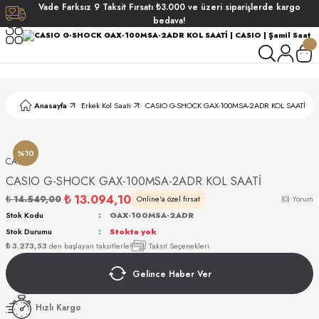
Vade
Farksız
9 Taksit
Fırsatı
₺3.000
ve üzeri siparişlerde
kargo
Geri Dön
Geri Dön
Geri Dön
Geri Dön
bedava!
ati
ati
S POLO CLUB
S POLO CLUB
LEKLİK
Anasayfa
Erkek Kol Saati
CASIO G-SHOCK GAX-100MSA-2ADR KOL SAATİ
NDART
%10
CASIO
CASIO G-SHOCK GAX-100MSA-2ADR KOL SAATİ
₺ 13.094,10
₺ 14.549,00
Online'a özel fırsat
(0) Yorum
Stok Kodu
GAX-100MSA-2ADR
Stok Durumu
Stokta yok
AKI
₺ 3.273,53
den başlayan taksitlerle!
Taksit Seçenekleri
Gelince Haber Ver
ARD
ARD
Hızlı Kargo
ANI
ANI