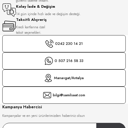
güvenli ödeme imkanı.
Kolay İade & Değişim
GER
DU MANOIR
14 gün içinde hızlı iade ve değişim desteği.
Taksitli Alışveriş
Kredi kartlarına özel
taksit seçenekleri.
DY WATCH
up
0242 230 14 21
DY WATCH
LLI
0 507 216 58 33
Manavgat/Antalya
ATİ
bilgi@samilsaat.com
NCHEN
ATİ
uk
Kampanya Habercisi
Kampanyalar ve en yeni ürünlerimizden haberiniz olsun