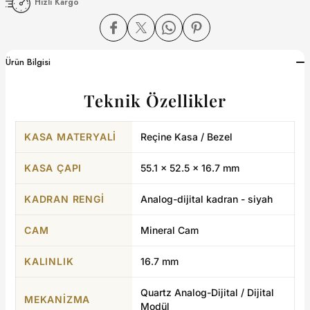
Hızlı Kargo
dart
Ürün Bilgisi
Teknik Özellikler
CTION
KASA MATERYALI
Reçine Kasa / Bezel
CTION
KASA ÇAPI
55.1 × 52.5 × 16.7 mm
KADRAN RENGI
Analog-dijital kadran - siyah
UB
CAM
Mineral Cam
ERNARD
KALINLIK
16.7 mm
Quartz Analog-Dijital / Dijital
MEKANIZMA
Modül