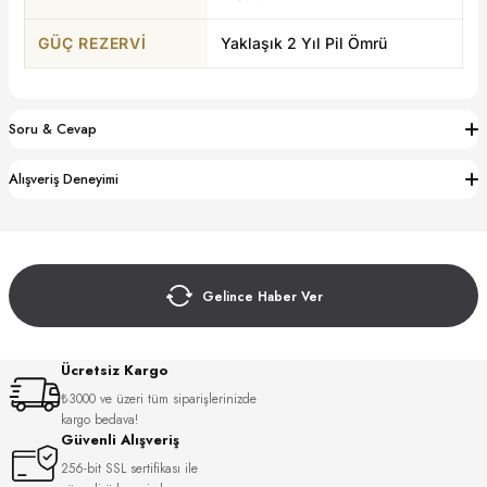
S
GÜÇ REZERVI
Yaklaşık 2 Yıl Pil Ömrü
S
INI
W
Soru & Cevap
INI
Alışveriş Deneyimi
Gelince Haber Ver
Ücretsiz Kargo
₺3000 ve üzeri tüm siparişlerinizde
L
kargo bedava!
Güvenli Alışveriş
256-bit SSL sertifikası ile
GER