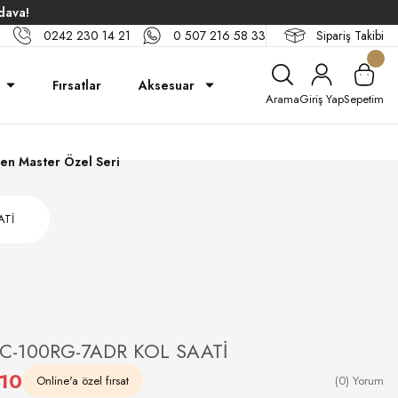
dava!
0242 230 14 21
0 507 216 58 33
Sipariş Takibi
Fırsatlar
Aksesuar
Arama
Giriş Yap
Sepetim
en Master Özel Seri
ATİ
-100RG-7ADR KOL SAATİ
,10
Online'a özel fırsat
(0) Yorum