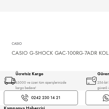
CASIO
CASIO G-SHOCK GAC-100RG-7ADR KOL
Ücretsiz Kargo
Güvenl
₺3000 ve üzeri tüm siparişlerinizde
256-bit S
kargo bedava!
güvenli
0242 230 14 21
Kampanya Habercisi