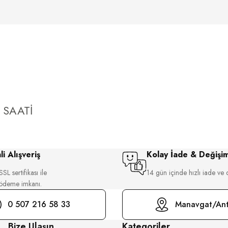
 SAATİ
i Alışveriş
Kolay İade & Değişi
SL sertifikası ile
14 gün içinde hızlı iade ve 
 ödeme imkanı.
0 507 216 58 33
Manavgat/Ant
Bize Ulaşın
Kategoriler