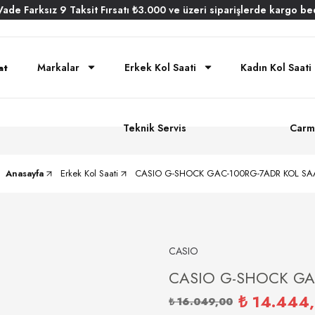
Vade
Farksız
9 Taksit
Fırsatı
₺3.000
ve üzeri siparişlerde
kargo be
Markalar
Erkek Kol Saati
Kadın Kol Saati
Teknik Servis
Carm
Anasayfa
Erkek Kol Saati
CASIO G-SHOCK GAC-100RG-7ADR KOL SA
CASIO
CASIO G-SHOCK GAC
₺ 14.444
₺ 16.049,00