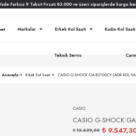
Vade
Farksız
9 Taksit
Fırsatı
₺3.000
ve üzeri siparişlerde
kargo be
Markalar
Erkek Kol Saati
Kadın Kol Saati
Teknik Servis
Carm
Anasayfa
Erkek Kol Saati
CASIO G-SHOCK GA-B2100CY-1ADR KOL SA
CASIO
CASIO G-SHOCK GA-
₺ 9.547,3
₺ 13.639,00