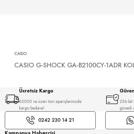
CASIO
CASIO G-SHOCK GA-B2100CY-1ADR KOL
Ücretsiz Kargo
Güvenl
₺3000 ve üzeri tüm siparişlerinizde
256-bit S
kargo bedava!
güvenli
0242 230 14 21
Kampanya Habercisi