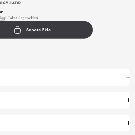
0CY-1ADR
ar
Taksit Seçenekleri
Sepete Ekle