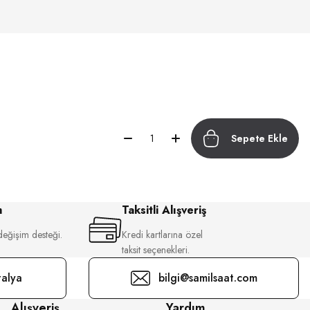
Sepete Ekle
m
Taksitli Alışveriş
değişim desteği.
Kredi kartlarına özel
taksit seçenekleri.
alya
bilgi@samilsaat.com
Alışveriş
Yardım