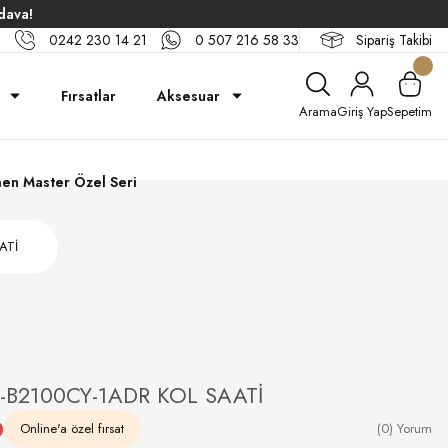
dava!
0242 230 14 21
0 507 216 58 33
Sipariş Takibi
Fırsatlar
Aksesuar
Arama
Giriş Yap
Sepetim
en Master Özel Seri
ATİ
B2100CY-1ADR KOL SAATİ
0
Online'a özel fırsat
(0) Yorum