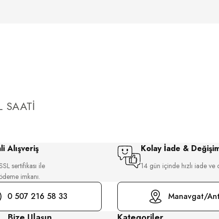
 SAATİ
i Alışveriş
Kolay İade & Değişi
SL sertifikası ile
14 gün içinde hızlı iade ve 
 ödeme imkanı.
0 507 216 58 33
Manavgat/Ant
Bize Ulaşın
Kategoriler