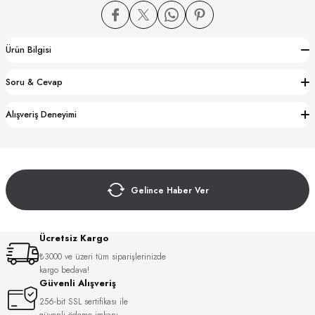
Ürün Bilgisi
Soru & Cevap
CTION
Alışveriş Deneyimi
CTION
Gelince Haber Ver
UB
Ücretsiz Kargo
₺3000 ve üzeri tüm siparişlerinizde
kargo bedava!
Güvenli Alışveriş
256-bit SSL sertifikası ile
güvenli ödeme imkanı.