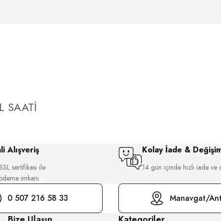
L SAATİ
i Alışveriş
Kolay İade & Değişi
SL sertifikası ile
14 gün içinde hızlı iade ve 
 ödeme imkanı.
0 507 216 58 33
Manavgat/Ant
Bize Ulaşın
Kategoriler