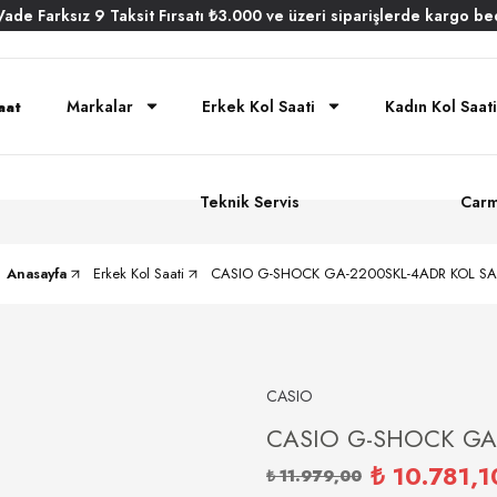
Vade
Farksız
9 Taksit
Fırsatı
₺3.000
ve üzeri siparişlerde
kargo be
Markalar
Erkek Kol Saati
Kadın Kol Saati
Teknik Servis
Carm
Anasayfa
Erkek Kol Saati
CASIO G-SHOCK GA-2200SKL-4ADR KOL SA
CASIO
CASIO G-SHOCK GA-
₺ 10.781,1
₺ 11.979,00