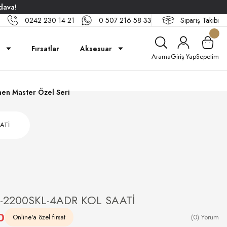
dava!
0242 230 14 21
0 507 216 58 33
Sipariş Takibi
Fırsatlar
Aksesuar
Arama
Giriş Yap
Sepetim
en Master Özel Seri
ATİ
2200SKL-4ADR KOL SAATİ
0
Online'a özel fırsat
(0) Yorum