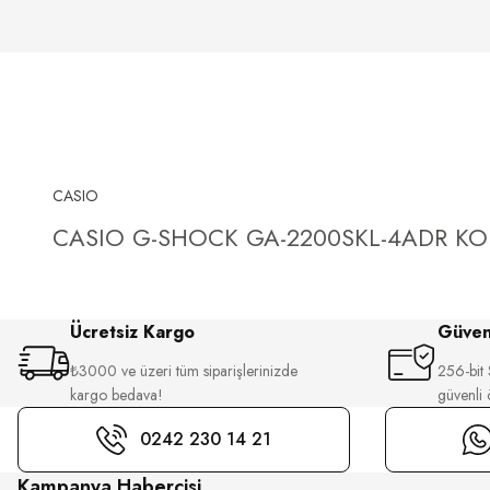
CASIO
CASIO G-SHOCK GA-2200SKL-4ADR KO
Ücretsiz Kargo
Güvenl
₺3000 ve üzeri tüm siparişlerinizde
256-bit S
kargo bedava!
güvenli
0242 230 14 21
Kampanya Habercisi