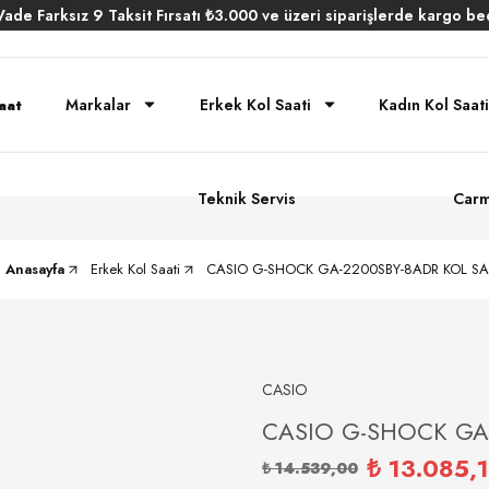
Vade
Farksız
9 Taksit
Fırsatı
₺3.000
ve üzeri siparişlerde
kargo be
Markalar
Erkek Kol Saati
Kadın Kol Saati
Teknik Servis
Carm
Anasayfa
Erkek Kol Saati
CASIO G-SHOCK GA-2200SBY-8ADR KOL SA
CASIO
CASIO G-SHOCK GA-
₺ 13.085,
₺ 14.539,00