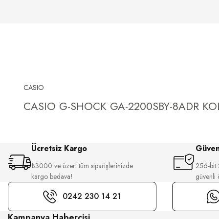
CASIO
CASIO G-SHOCK GA-2200SBY-8ADR KOL
Ücretsiz Kargo
Güvenl
₺3000 ve üzeri tüm siparişlerinizde
256-bit S
kargo bedava!
güvenli
0242 230 14 21
Kampanya Habercisi