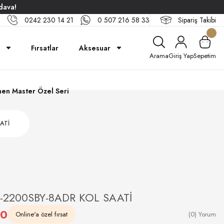
dava!
0242 230 14 21
0 507 216 58 33
Sipariş Takibi
Fırsatlar
Aksesuar
Arama
Giriş Yap
Sepetim
en Master Özel Seri
ATİ
2200SBY-8ADR KOL SAATİ
10
Online'a özel fırsat
(0) Yorum