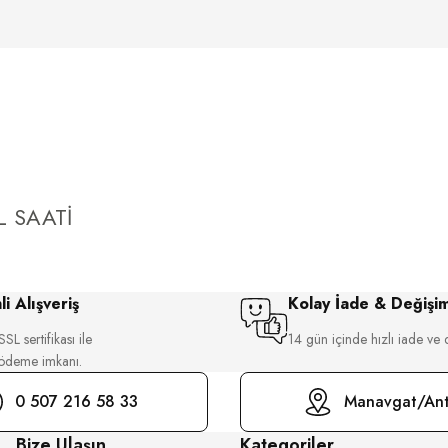
 SAATİ
i Alışveriş
Kolay İade & Değişi
SL sertifikası ile
14 gün içinde hızlı iade ve 
 ödeme imkanı.
0 507 216 58 33
Manavgat/Ant
Bize Ulaşın
Kategoriler