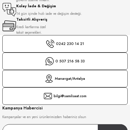
S
Kolay İade & Değişim
14 gün içinde hızlı iade ve değişim desteği.
Taksitli Alışveriş
S
INI
Kredi kartlarına özel
taksit seçenekleri.
INI
0242 230 14 21
0 507 216 58 33
Manavgat/Antalya
bilgi@samilsaat.com
Kampanya Habercisi
Kampanyalar ve en yeni ürünlerimizden haberiniz olsun
GER