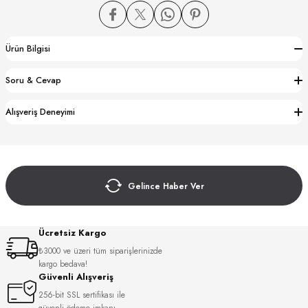
Ürün Bilgisi
Soru & Cevap
CTION
Alışveriş Deneyimi
CTION
Gelince Haber Ver
UB
Ücretsiz Kargo
₺3000 ve üzeri tüm siparişlerinizde
kargo bedava!
Güvenli Alışveriş
256-bit SSL sertifikası ile
güvenli ödeme imkanı.