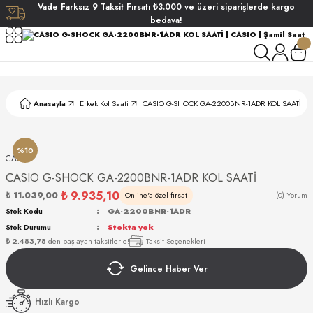
Vade
Farksız
9 Taksit
Fırsatı
₺3.000
ve üzeri siparişlerde
kargo
Geri Dön
Geri Dön
Geri Dön
Geri Dön
bedava!
ati
ati
S POLO CLUB
S POLO CLUB
LEKLİK
Anasayfa
Erkek Kol Saati
CASIO G-SHOCK GA-2200BNR-1ADR KOL SAATİ
NDART
%10
CASIO
CASIO G-SHOCK GA-2200BNR-1ADR KOL SAATİ
₺ 9.935,10
₺ 11.039,00
Online'a özel fırsat
(0) Yorum
Stok Kodu
GA-2200BNR-1ADR
Stok Durumu
Stokta yok
AKI
₺ 2.483,78
den başlayan taksitlerle!
Taksit Seçenekleri
Gelince Haber Ver
ARD
ARD
Hızlı Kargo
ANI
ANI