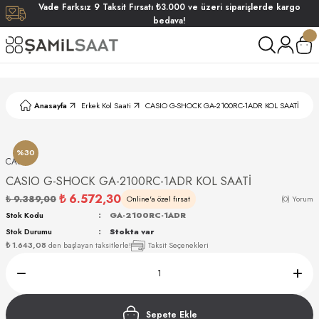
Vade
Farksız
9 Taksit
Fırsatı
₺3.000
ve üzeri siparişlerde
kargo
Geri Dön
Geri Dön
Geri Dön
Geri Dön
bedava!
ati
ati
S POLO CLUB
S POLO CLUB
LEKLİK
Anasayfa
Erkek Kol Saati
CASIO G-SHOCK GA-2100RC-1ADR KOL SAATİ
NDART
%30
CASIO
CASIO G-SHOCK GA-2100RC-1ADR KOL SAATİ
₺ 6.572,30
₺ 9.389,00
Online'a özel fırsat
(0) Yorum
Stok Kodu
GA-2100RC-1ADR
Stok Durumu
Stokta var
AKI
₺ 1.643,08
den başlayan taksitlerle!
Taksit Seçenekleri
ARD
ARD
Sepete Ekle
ANI
ANI