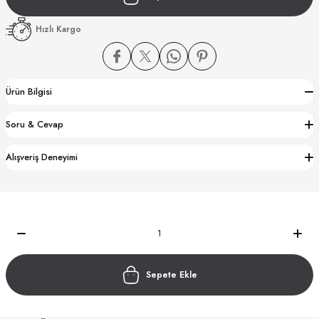
Hızlı Kargo
Ürün Bilgisi
CTION
Soru & Cevap
CTION
Alışveriş Deneyimi
UB
Sepete Ekle