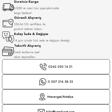
Ücretsiz Kargo
S
₺3000 ve üzeri tüm siparişlerinizde
kargo bedava!
S
INI
Güvenli Alışveriş
256-bit SSL sertifikası ile
güvenli ödeme imkanı.
INI
Kolay İade & Değişim
14 gün içinde hızlı iade ve değişim desteği.
Taksitli Alışveriş
Kredi kartlarına özel
taksit seçenekleri.
0242 230 14 21
0 507 216 58 33
Manavgat/Antalya
GER
bilgi@samilsaat.com