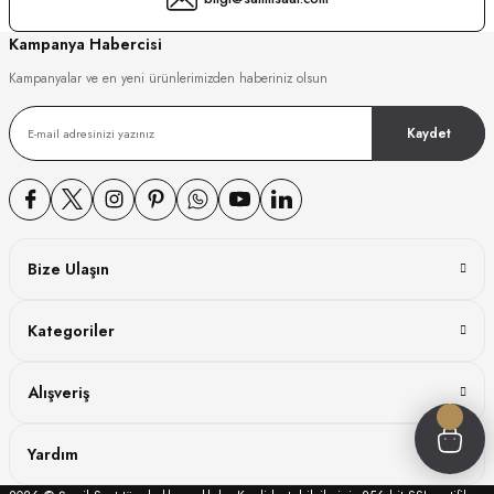
GER
Kampanya Habercisi
Kampanyalar ve en yeni ürünlerimizden haberiniz olsun
Kaydet
DY WATCH
DY WATCH
Bize Ulaşın
ATİ
Kategoriler
NCHEN
ATİ
Alışveriş
Yardım