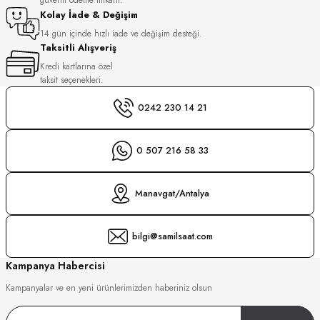
S
Kolay İade & Değişim
14 gün içinde hızlı iade ve değişim desteği.
Taksitli Alışveriş
S
INI
Kredi kartlarına özel
taksit seçenekleri.
INI
0242 230 14 21
0 507 216 58 33
Manavgat/Antalya
bilgi@samilsaat.com
Kampanya Habercisi
Kampanyalar ve en yeni ürünlerimizden haberiniz olsun
GER