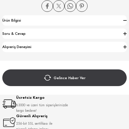
Ürün Bilgisi
Soru & Cevap
CTION
Alışveriş Deneyimi
CTION
Gelince Haber Ver
UB
Ücretsiz Kargo
₺3000 ve üzeri tüm siparişlerinizde
kargo bedava!
Güvenli Alışveriş
256-bit SSL sertifikası ile
güvenli ödeme imkanı.