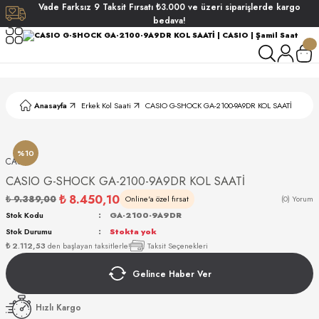
Vade
Farksız
9 Taksit
Fırsatı
₺3.000
ve üzeri siparişlerde
kargo
Geri Dön
Geri Dön
Geri Dön
Geri Dön
bedava!
ati
ati
S POLO CLUB
S POLO CLUB
LEKLİK
Anasayfa
Erkek Kol Saati
CASIO G-SHOCK GA-2100-9A9DR KOL SAATİ
NDART
%10
CASIO
CASIO G-SHOCK GA-2100-9A9DR KOL SAATİ
₺ 8.450,10
₺ 9.389,00
Online'a özel fırsat
(0) Yorum
Stok Kodu
GA-2100-9A9DR
Stok Durumu
Stokta yok
AKI
₺ 2.112,53
den başlayan taksitlerle!
Taksit Seçenekleri
Gelince Haber Ver
ARD
ARD
Hızlı Kargo
ANI
ANI