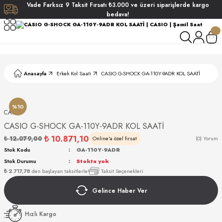
Vade
Farksız
9 Taksit
Fırsatı
₺3.000
ve üzeri siparişlerde
kargo
Geri Dön
Geri Dön
Geri Dön
Geri Dön
bedava!
ati
ati
S POLO CLUB
S POLO CLUB
LEKLİK
Anasayfa
Erkek Kol Saati
CASIO G-SHOCK GA-110Y-9ADR KOL SAATİ
NDART
%10
CASIO
CASIO G-SHOCK GA-110Y-9ADR KOL SAATİ
₺ 10.871,10
₺ 12.079,00
Online'a özel fırsat
(0) Yorum
Stok Kodu
GA-110Y-9ADR
Stok Durumu
Stokta yok
AKI
₺ 2.717,78
den başlayan taksitlerle!
Taksit Seçenekleri
Gelince Haber Ver
ARD
ARD
Hızlı Kargo
ANI
ANI