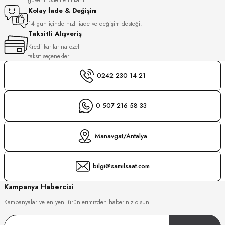
S
Kolay İade & Değişim
14 gün içinde hızlı iade ve değişim desteği.
Taksitli Alışveriş
S
INI
Kredi kartlarına özel
taksit seçenekleri.
INI
0242 230 14 21
0 507 216 58 33
Manavgat/Antalya
bilgi@samilsaat.com
Kampanya Habercisi
Kampanyalar ve en yeni ürünlerimizden haberiniz olsun
GER