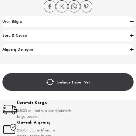
Ürün Bilgisi
Soru & Cevap
CTION
Alışveriş Deneyimi
CTION
Gelince Haber Ver
UB
Ücretsiz Kargo
₺3000 ve üzeri tüm siparişlerinizde
kargo bedava!
Güvenli Alışveriş
256-bit SSL sertifikası ile
güvenli ödeme imkanı.